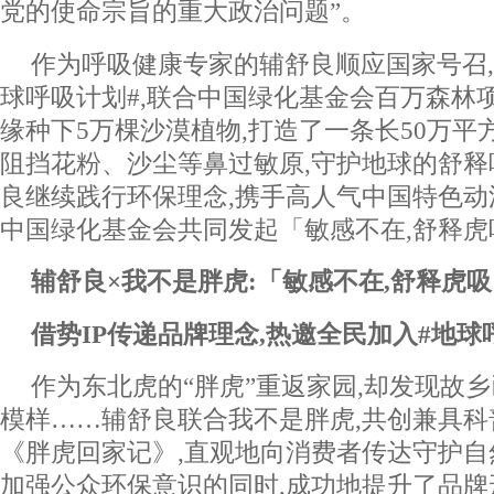
党的使命宗旨的重大政治问题”。
作为呼吸健康专家的辅舒良顺应国家号召,
球呼吸计划#,联合中国绿化基金会百万森林
缘种下5万棵沙漠植物,打造了一条长50万平方
阻挡花粉、沙尘等鼻过敏原,守护地球的舒释
良继续践行环保理念,携手高人气中国特色动漫I
中国绿化基金会共同发起「敏感不在,舒释
辅舒良
×
我不是
胖虎
:「敏感不在,
舒释
虎吸
借势I
P
传递品牌理念,
热邀全民
加入
#地球
作为东北虎的“胖虎”重返家园,却发现故
模样……辅舒良联合我不是胖虎,共创兼具
《胖虎回家记》,直观地向消费者传达守护自
加强公众环保意识的同时,成功地提升了品牌