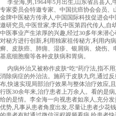
李全海,男,1964年5月出生,山东省莒县
专家委员会特邀专家、中国抗癌协会会员、
金牌中医秘方传承人,中国国际科技促进会
邀研究员,中医世家,李氏中医第四代传人,自
中医事业产生浓厚的兴趣,经过30多年来潜心
对秘方进行创新,利用独家祖传秘方,利用内
癣、皮肤癌、肺痈、湿疹、银屑病、烧伤、
基底细胞瘤等各种皮肤病和胃病。
内病外治又被称作皮肤“吃”药疗法,指不用
消除病症的外治法。施药于皮肤九窍,通过
布,快速实现局部治疗效果与整体治疗效应,
行医30余年来,治疗患者上万余人。看的是病,
给的是情。李全海一向视患者如亲人,充分发
优势,凡事从患者角度出发,尽量让患者少花钱
的患者有时通过微信远程视频看病,给患者快