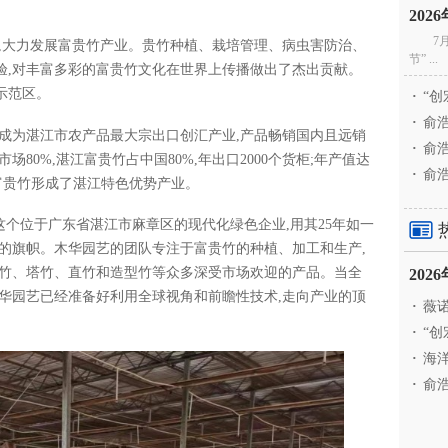
20
7
,大力发展富贵竹产业。贵竹种植、栽培管理、病虫害防治、
节” ...
验,对丰富多彩的富贵竹文化在世界上传播做出了杰出贡献。
示范区。
·
“创
·
俞浩
竹成为湛江市农产品最大宗出口创汇产业,产品畅销国内且远销
·
俞浩
80%,湛江富贵竹占中国80%,年出口2000个货柜;年产值达
·
俞浩
。富贵竹形成了湛江特色优势产业。
这个位于广东省湛江市麻章区的现代化绿色企业,用其25年如一
的旗帜。木华园艺的团队专注于富贵竹的种植、加工和生产,
弯竹、塔竹、直竹和造型竹等众多深受市场欢迎的产品。当全
20
华园艺已经准备好利用全球视角和前瞻性技术,走向产业的顶
·
薇诺
·
“创
·
海洋
·
俞浩