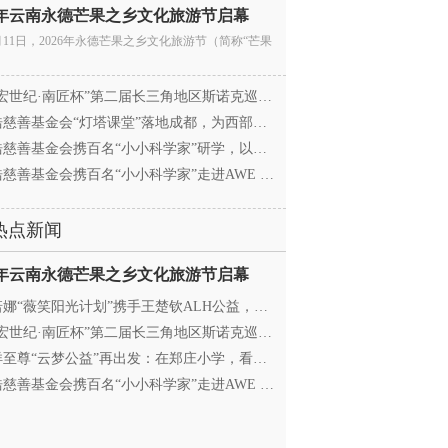
26年云南永德芒果之乡文化旅游节启幕
月11日，2026年永德芒果之乡文化旅游节（简称“芒果
宏世纪·南匠杯”第二届长三角地区斯诺克巡回赛（江
慈善基金会“灯塔课堂”落地成都，为西部学子搭建
慈善基金会携百名“小小科学家”研学，以顶尖科创
慈善基金会携百名“小小科学家”走进AWE 探访追觅
热点新闻
26年云南永德芒果之乡文化旅游节启幕
娜“薇笑阳光计划”携手王楚钦ALH公益，助力高原乒
宏世纪·南匠杯”第二届长三角地区斯诺克巡回赛（江
至尊“云梦公益”再出发：在郑庄小学，看见向善的
慈善基金会携百名“小小科学家”走进AWE 探访追觅