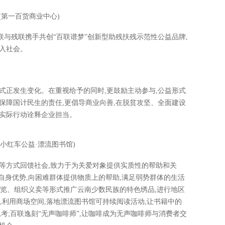
(第一百货商业中心)
百联与残联携手共创“百联谱梦”创新型助残扶残示范性公益品牌,
入社会。
式正发生变化。在重视给予的同时,更鼓励主动参与,公益形式
保障国计民生的责任,更倡导商业向善,在脱贫攻坚、全面建设
以实际行动诠释企业担当。
联小红车公益·漂流图书馆)
扶等方式回馈社会,致力于为关爱对象提供实质性的帮助和关
态自身优势,向困难群体提供物质上的帮助,满足弱势群体的生活
品展览、组织义卖等形式推广云南少数民族的特色绣品,进行地区
”,利用商场空间,落地漂流图书馆可持续阅读活动,让书籍中的
考;百联逸刻“无声咖啡师”,让咖啡成为无声咖啡师与消费者交