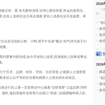
20
7
得被记录。爱,有无数种演绎,但用心爱你所爱,终会向新而生。
节” ...
说爱,也有人选择在这天表达感谢,更有人选择在这天传递爱、奉
·
“创
·
俞浩
·
俞浩
·
俞浩
”出活灵活现的小熊、小鸭,用手中充满“魔法”的气球为孩子们
能量。
系列赛事均获佳绩,如今开设恒心道馆,投身残疾人跆拳道事业,
魄。
20
·
薇诺
力于艺术、品牌、时尚、空间、社区营造,让视障人士感受更
让更多的人以平等的目光看到残障人士真实的生命状态。
·
“创
·
海洋
京东路步行街上第一百货商业中心揭幕“百联谱梦”公益品牌,同时
·
俞浩
届时,逸刻茶咖车也将再六合路口“坐镇”,由残障咖啡师入驻,