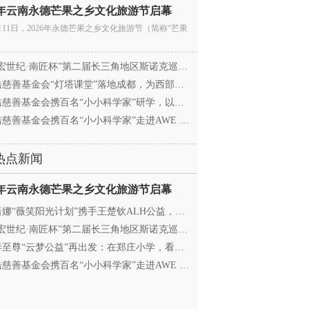
26年云南永德芒果之乡文化旅游节启幕
月11日，2026年永德芒果之乡文化旅游节（简称“芒果
宏世纪·南匠杯”第二届长三角地区斯诺克巡回赛（江
慈善基金会“灯塔课堂”落地成都，为西部学子搭建
慈善基金会携百名“小小科学家”研学，以顶尖科创
慈善基金会携百名“小小科学家”走进AWE 探访追觅
热点新闻
26年云南永德芒果之乡文化旅游节启幕
娜“薇笑阳光计划”携手王楚钦ALH公益，助力高原乒
宏世纪·南匠杯”第二届长三角地区斯诺克巡回赛（江
至尊“云梦公益”再出发：在郑庄小学，看见向善的
慈善基金会携百名“小小科学家”走进AWE 探访追觅