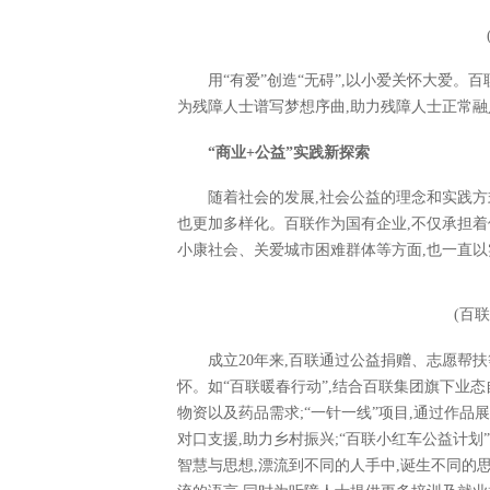
用“有爱”创造“无碍”,以小爱关怀大爱。
为残障人士谱写梦想序曲,助力残障人士正常融
“商业+公益”实践新探索
随着社会的发展,社会公益的理念和实践方
也更加多样化。百联作为国有企业,不仅承担着
小康社会、关爱城市困难群体等方面,也一直
(百
成立20年来,百联通过公益捐赠、志愿帮
怀。如“百联暖春行动”,结合百联集团旗下业
物资以及药品需求;“一针一线”项目,通过作
对口支援,助力乡村振兴;“百联小红车公益计划
智慧与思想,漂流到不同的人手中,诞生不同的思