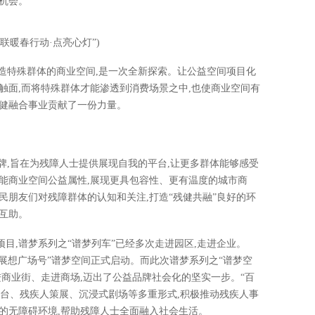
机会。
百联暖春行动·点亮心灯”)
打造特殊群体的商业空间,是一次全新探索。让公益空间项目化
触面,而将特殊群体才能渗透到消费场景之中,也使商业空间有
残健融合事业贡献了一份力量。
品牌,旨在为残障人士提供展现自我的平台,让更多群体能够感受
能商业空间公益属性,展现更具包容性、更有温度的城市商
民朋友们对残障群体的认知和关注,打造“残健共融”良好的环
互助。
目,谱梦系列之“谱梦列车”已经多次走进园区,走进企业。
江“展想广场号”谱梦空间正式启动。而此次谱梦系列之“谱梦空
进商业街、走进商场,迈出了公益品牌社会化的坚实一步。“百
平台、残疾人策展、沉浸式剧场等多重形式,积极推动残疾人事
的无障碍环境,帮助残障人士全面融入社会生活。