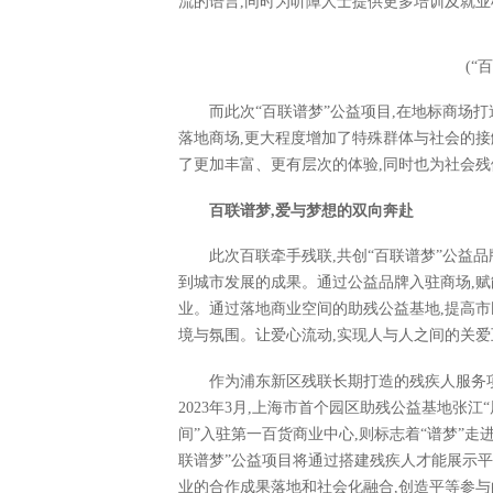
流的语言,同时为听障人士提供更多培训及就业
(“
而此次“百联谱梦”公益项目,在地标商场
落地商场,更大程度增加了特殊群体与社会的接
了更加丰富、更有层次的体验,同时也为社会
百联谱梦,爱与梦想的双向奔赴
此次百联牵手残联,共创“百联谱梦”公益
到城市发展的成果。通过公益品牌入驻商场,赋
业。通过落地商业空间的助残公益基地,提高市
境与氛围。让爱心流动,实现人与人之间的关爱
作为浦东新区残联长期打造的残疾人服务项
2023年3月,上海市首个园区助残公益基地张
间”入驻第一百货商业中心,则标志着“谱梦”走
联谱梦”公益项目将通过搭建残疾人才能展示
业的合作成果落地和社会化融合,创造平等参与