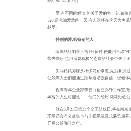
时间:2023年5月20日
爱,有不同的解读,但关于爱的每一刻,都值
520,是充满爱意的一天,有人选择在这天大声
献爱。
特别的爱,给特别的人
听障姑娘刘莹只需1分多钟,便能用气球“变
带去快乐,也用乐观积极的态度给社会带来了正
失聪姑娘孙朦从小练习跆拳道,先后参加过
让残障人士们能通过跆拳道增强自信、强健体
视障青年企业家李云白创立亦种工作室,致
丰富的人生可能性……他们的经历闪闪发光,
就在5月21日第33个全国助残日,将在南
现场还会有公益集市与非视觉沉浸式展览启幕。
开启公益咖啡之行。