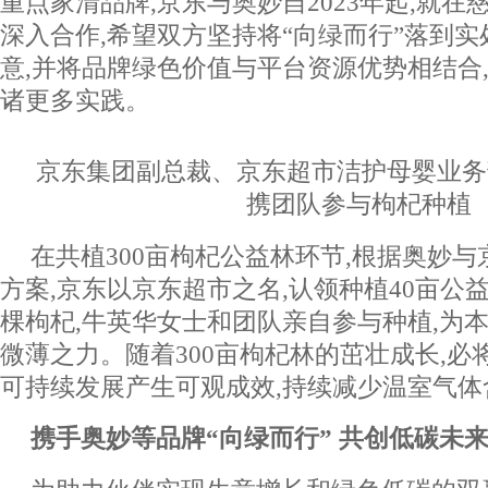
重点家清品牌,京东与奥妙自2023年起,就
深入合作,希望双方坚持将“向绿而行”落到实
意,并将品牌绿色价值与平台资源优势相结合
诸更多实践。
京东集团副总裁、京东超市洁护母婴业务
携团队参与枸杞种植
在共植300亩枸杞公益林环节,根据奥妙
方案,京东以京东超市之名,认领种植40亩公益林
棵枸杞,牛英华女士和团队亲自参与种植,为
微薄之力。随着300亩枸杞林的茁壮成长,必
可持续发展产生可观成效,持续减少温室气体
携手奥妙等品牌“向绿而行” 共创低碳未