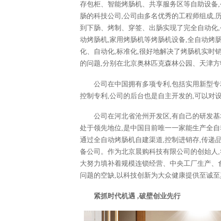
存包柜、智能烤肠机、共享服务区等自助设备
肠的科技公司,公司由多名优秀的工程师组成,
到下肠、烤制、穿签、出肠实现了完全自动化,
动烤肠机,家用烤肠机等烤肠机设备,全自动烤
化、自动化,标准化,很好地解决了烤肠机实时销
的问题,分别在北京奥林匹克森林公园、天津方
公司在中国拥有多项专利,包括实用新型专
控制专利,公司的后台也是自主开发的,可以对
公司在河北省沧州开发区,有自己的研发基
处于领先地位,是中国目前唯一一家能生产全自
通过全自动烤肠机自建渠道,控制进销存,传递
备公司。作为北京晨购科技有限公司的创始人,
大努力填补着规模连锁经营、中央工厂生产、
问题的空缺,以科技创新为大众健康提供至诚至
紧抓时代机遇 ,破壁创业先行