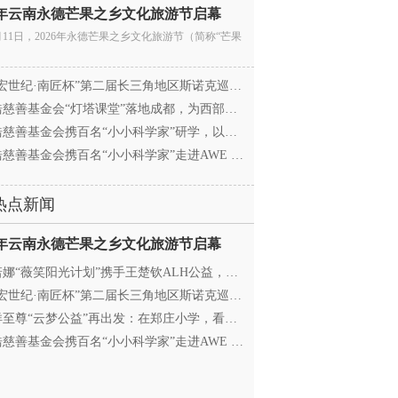
26年云南永德芒果之乡文化旅游节启幕
月11日，2026年永德芒果之乡文化旅游节（简称“芒果
宏世纪·南匠杯”第二届长三角地区斯诺克巡回赛（江
慈善基金会“灯塔课堂”落地成都，为西部学子搭建
慈善基金会携百名“小小科学家”研学，以顶尖科创
慈善基金会携百名“小小科学家”走进AWE 探访追觅
热点新闻
26年云南永德芒果之乡文化旅游节启幕
娜“薇笑阳光计划”携手王楚钦ALH公益，助力高原乒
宏世纪·南匠杯”第二届长三角地区斯诺克巡回赛（江
至尊“云梦公益”再出发：在郑庄小学，看见向善的
慈善基金会携百名“小小科学家”走进AWE 探访追觅