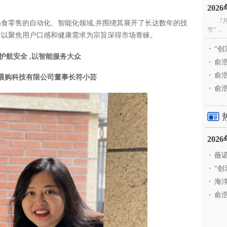
20
7
热食零售的自动化、智能化领域,并围绕其展开了长达数年的技
节” ...
,它以聚焦用户口感和健康需求为宗旨深得市场青睐。
·
“创
护航安全
,
以智能服务大众
·
俞浩
·
俞浩
晨购科技有限公司
董事长符小芸
·
俞浩
20
·
薇诺
·
“创
·
海洋
·
俞浩