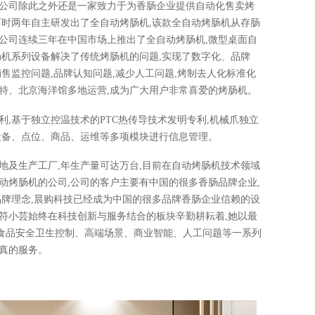
,公司除此之外还是一家致力于为香肠企业提供自动化售卖烤
历时两年自主研发出了全自动烤肠机,该款全自动烤肠机从存肠
公司连续三年在中国市场上推出了全自动烤肠机,微型桌面自
肠机系列设备解决了传统烤肠机的问题,实现了数字化、品牌
售监控问题,品牌认知问题,减少人工问题,烤制去人化标准化
特、北京海洋馆多地运营,成为广大用户非常喜爱的烤肠机。
利,基于独立控温技术的PTC热传导技术发明专利,机械爪独立
设备、点位、商品、运维等多项模块进行信息管理。
地及生产工厂,年生产量可达万台,目前在自动烤肠机技术领域
动烤肠机的公司,公司的客户主要有中国的很多香肠品牌企业,
品牌理念,晨购科技已经成为中国的很多品牌香肠企业信赖的设
符小芸始终在科技创新与服务结合的板块辛勤耕耘着,她以最
食品安全卫生控制、高端场景、商业智能、人工问题等一系列
真的服务。