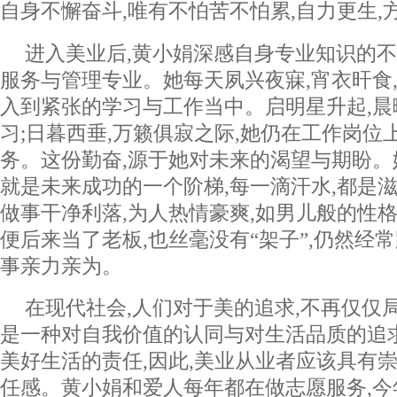
自身不懈奋斗,唯有不怕苦不怕累,自力更生,
进入美业后,黄小娟深感自身专业知识的不
服务与管理专业。她每天夙兴夜寐,宵衣旰食
入到紧张的学习与工作当中。启明星升起,晨
习;日暮西垂,万籁俱寂之际,她仍在工作岗位
务。这份勤奋,源于她对未来的渴望与期盼。她
就是未来成功的一个阶梯,每一滴汗水,都是
做事干净利落,为人热情豪爽,如男儿般的性格
便后来当了老板,也丝毫没有“架子”,仍然经
事亲力亲为。
在现代社会,人们对于美的追求,不再仅仅
是一种对自我价值的认同与对生活品质的追
美好生活的责任,因此,美业从业者应该具有
任感。黄小娟和爱人每年都在做志愿服务,