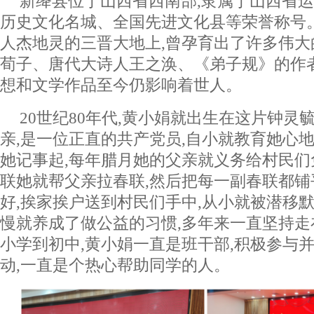
新绛县位于山西省西南部,隶属于山西省运
历史文化名城、全国先进文化县等荣誉称号
人杰地灵的三晋大地上,曾孕育出了许多伟大
荀子、唐代大诗人王之涣、《弟子规》的作
想和文学作品至今仍影响着世人。
20世纪80年代,黄小娟就出生在这片钟灵
亲,是一位正直的共产党员,自小就教育她心地
她记事起,每年腊月她的父亲就义务给村民们
联她就帮父亲拉春联,然后把每一副春联都铺
好,挨家挨户送到村民们手中,从小就被潜移
慢就养成了做公益的习惯,多年来一直坚持
小学到初中,黄小娟一直是班干部,积极参与
动,一直是个热心帮助同学的人。