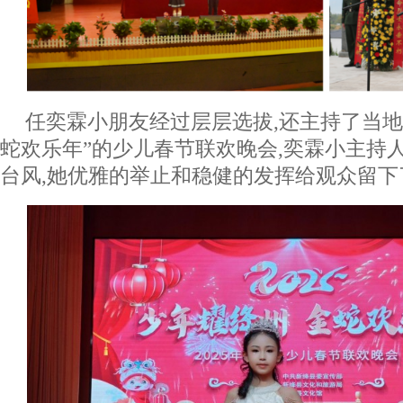
任奕霖小朋友经过层层选拔,还主持了当地2
蛇欢乐年”的少儿春节联欢晚会,奕霖小主持
台风,她优雅的举止和稳健的发挥给观众留下