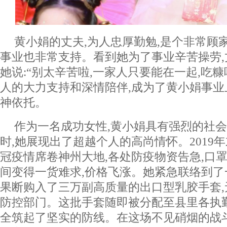
黄小娟的丈夫,为人忠厚勤勉,是个非常顾
事业也非常支持。看到她为了事业辛苦操劳,
她说:“别太辛苦啦,一家人只要能在一起,吃
人的大力支持和深情陪伴,成为了黄小娟事
神依托。
作为一名成功女性,黄小娟具有强烈的社
时,她展现出了超越个人的高尚情怀。2019
冠疫情席卷神州大地,各处防疫物资告急,口
间变得一货难求,价格飞涨。她紧急联络到了
果断购入了三万副高质量的出口型乳胶手套
防控部门。这批手套随即被分配至县里各执
全筑起了坚实的防线。在这场不见硝烟的战