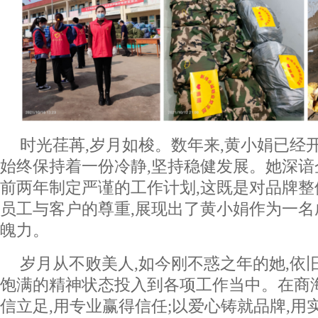
时光荏苒,岁月如梭。数年来,黄小娟已经
始终保持着一份冷静,坚持稳健发展。她深谙
前两年制定严谨的工作计划,这既是对品牌整
员工与客户的尊重,展现出了黄小娟作为一
魄力。
岁月从不败美人,如今刚不惑之年的她,依
饱满的精神状态投入到各项工作当中。在商
信立足,用专业赢得信任;以爱心铸就品牌,用