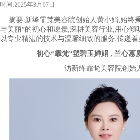
时间:2025年3月07日
摘要:新绛霏梵美容院创始人黄小娟,始终
与美丽”的初心和愿景,深耕美容行业,用心倾
以专业精湛的技术与温馨细致的服务,传递着
初心“霏梵”塑碧玉婵娟 , 兰心
——访新绛霏梵美容院创始