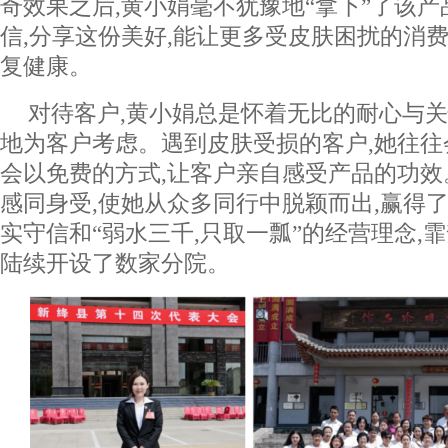
奇效果之后,黄小娟毫不犹豫地“拿下”了该产
信,分享这份美好,能让更多受皮肤困扰的消费
复健康。
对待客户,黄小娟总是怀着无比的耐心与关
地为客户考虑。遇到皮肤受损的客户,她往
会以免费的方式,让客户亲自感受产品的功
感同身受,使她从众多同行中脱颖而出,赢得
实守信和“弱水三千,只取一瓢”的经营理念,
陆续开设了数家分院。