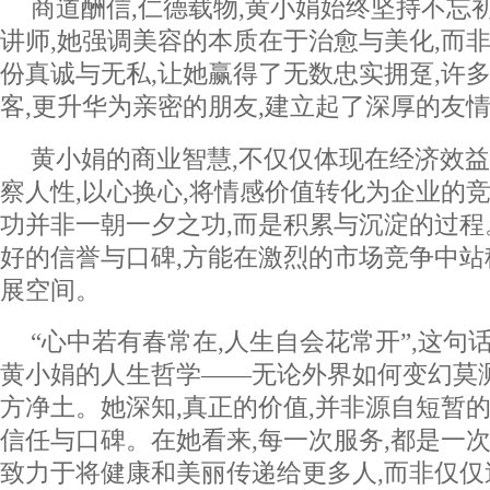
商道酬信,仁德载物,黄小娟始终坚持不忘
讲师,她强调美容的本质在于治愈与美化,而
份真诚与无私,让她赢得了无数忠实拥趸,许
客,更升华为亲密的朋友,建立起了深厚的友
黄小娟的商业智慧,不仅仅体现在经济效益
察人性,以心换心,将情感价值转化为企业的竞
功并非一朝一夕之功,而是积累与沉淀的过程
好的信誉与口碑,方能在激烈的市场竞争中站
展空间。
“心中若有春常在,人生自会花常开”,这句
黄小娟的人生哲学——无论外界如何变幻莫
方净土。她深知,真正的价值,并非源自短暂的
信任与口碑。在她看来,每一次服务,都是一次
致力于将健康和美丽传递给更多人,而非仅