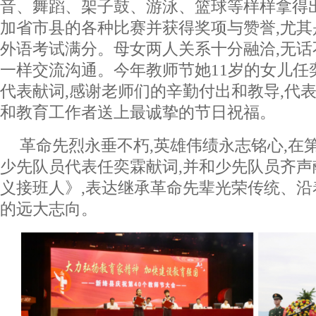
音、舞蹈、架子鼓、游泳、篮球等样样拿得
加省市县的各种比赛并获得奖项与赞誉,尤其是
外语考试满分。母女两人关系十分融洽,无话
一样交流沟通。今年教师节她11岁的女儿任
代表献词,感谢老师们的辛勤付出和教导,代
和教育工作者送上最诚挚的节日祝福。
革命先烈永垂不朽,英雄伟绩永志铭心,在
少先队员代表任奕霖献词,并和少先队员齐
义接班人》,表达继承革命先辈光荣传统、
的远大志向。