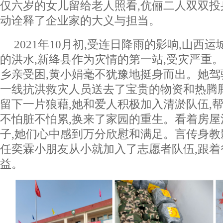
仅六岁的女儿留给老人照看,伉俪二人双双投
动诠释了企业家的大义与担当。
2021年10月初,受连日降雨的影响,山西
的洪水,新绛县作为灾情的第一站,受灾严重。
乡亲受困,黄小娟毫不犹豫地挺身而出。她驾
一线抗洪救灾人员送去了宝贵的物资和热腾
留下一片狼藉,她和爱人积极加入清淤队伍,帮
不怕脏不怕累,换来了家园的重生。看着房
子,她们心中感到万分欣慰和满足。言传身教
任奕霖小朋友从小就加入了志愿者队伍,跟着
益。