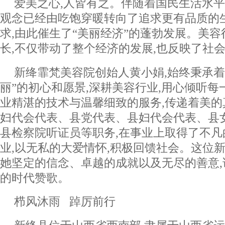
爱美之心,人皆有之。伴随着国民生活水平
观念已经由吃饱穿暖转向了追求更有品质的
求,由此催生了“美丽经济”的蓬勃发展。美
长,不仅带动了整个经济的发展,也反映了社
新绛霏梵美容院创始人黄小娟,始终秉承着
丽”的初心和愿景,深耕美容行业,用心倾听每
业精湛的技术与温馨细致的服务,传递着美
妇代会代表、县党代表、县妇代会代表、县
县检察院听证员等职务,在事业上取得了不凡
业,以无私的大爱情怀,积极回馈社会。这位新
她坚定的信念、卓越的成就以及无尽的善意
的时代赞歌。
栉风沐雨 踔厉前行