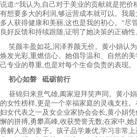
说道:“我认为,自己对于美业的贡献就是把价
有想要多大的利润,够运营成本就可以。我
多人获得健康和美丽,这也是我的初心。”尽
良好反馈和持续跟随,证明了她决策的正确性
笑颜丰盈如花,润泽养颜无价。黄小娟认为
焕发光彩,重燃信心。她倡导温和、自然的美
己专业的尊重,也是对每个生命负责的表现。
初心如磐 砥砺前行
昼锦归来意气雄,阖家迎拜笑声同。黄小
的女性榜样,更是一个幸福家庭的灵魂支柱。
妇女代表之一及女企业家协会会长,黄小娟
懈的拼搏,勇攀高峰,收获赞誉无数;在家中,
善解人意的妻子。孩子品学兼优,学习非常上进