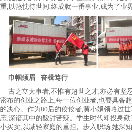
重,以热忱待世间,终成就一番事业,成为了业
巾帼须眉 奋楫笃行
古之立大事者,不惟有超世之才,亦必有坚
密布的创业之路上,每一位创业者,也要具备
的决心。作为80后的佼佼者,黄小娟领略过世
态,深谙其中的酸甜苦辣。学生时代即投身勤
小买卖,以减轻家庭的重担。步入职场,她深知