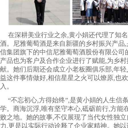
在深耕美业行业之余,黄小娟还代理了知
酒。尼雅葡萄酒是来自新疆的乡村振兴产品,是
信集团旗下的中信尼雅葡萄酒股份有限公司
产品也为客户及合作企业进行了赋能,为乡
献。她们后期还会成立小老板圈俱乐部,年
益这件事情做好,相信星星之火可以燎原,也
入。
“不忘初心,方得始终”,是黄小娟的人生信
学。商海沉浮,唯有坚守本心,砥砺前行,方能
败之地。她的故事,不仅展现了当代女性独
力,更是以实际行动诠释了企业家精神。她以