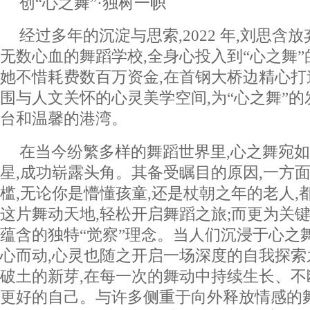
创“心之舞”·独树一帜
经过多年的沉淀与思索,2022 年,刘思含
无数心血的舞蹈学校,全身心投入到“心之舞”的创
她不惜耗费数百万资金,在首钢大桥边精心
围与人文关怀的心灵美学空间,为“心之舞”
台和温馨的港湾。
在当今纷繁多样的舞蹈世界里,心之舞宛
星,成功崭露头角。其备受瞩目的原因,一方
槛,无论你是懵懂孩童,还是杖朝之年的老人,
这片舞动天地,轻松开启舞蹈之旅;而更为关键
蕴含的独特“觉察”理念。当人们沉浸于心之
心而动,心灵也随之开启一场深度的自我探索
破土的新芽,在每一次的舞动中持续生长、不
更好的自己。与许多侧重于向外释放情感的舞