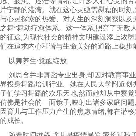
虑、疲惫、迷茫等情绪,让许多人在心灵的苦
片宁静的港湾。就在这心灵亟需慰藉的时刻
与心灵探索的热爱、对人生的深刻洞察以及无
之舞”舞动疗愈体系。这一体系,照亮了无数
的征途,为现代社会的精神文明建设添上浓墨
们在追求内心和谐与生命美好的道路上稳步
以舞养生·觉醒绽放
刘思含并非舞蹈专业出身,却因对教育事业
界投身舞蹈培训行业。她在人民大学附近创
子们学习舞蹈的欢乐天地,然而她却从中察
仿佛是社会的一面镜子,映射出诸多家庭问题
因育儿与工作压力产生的焦虑情绪,都在潜
的成长。
随着时间推移,尤其是疫情暴发,家长和孩