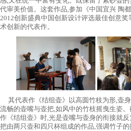
感,又在统一中富有变化。既保留了紫砂壶的
代审美价值。这套作品,参加《中国宜兴 陶
2012创新盛典中国创新设计评选最佳创意奖
术创新的代表作。
其代表作《结组壶》以高圆竹枝为形,壶身
流畅的壶嘴与壶把,如风中的竹枝摇曳生姿。
作《结组壶》时,光是壶嘴与壶身的衔接就反
把由两只壶和四只杯组成的作品,强调竹子的