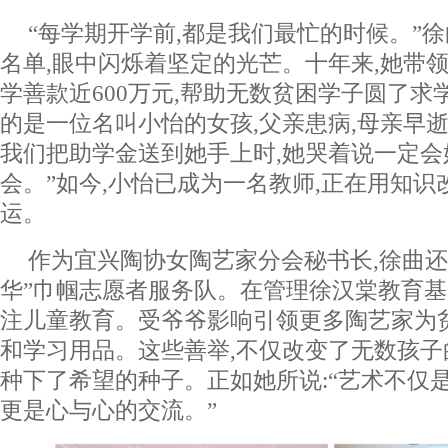
“每学期开学前,都是我们最忙的时候。”
名单,眼中闪烁着坚定的光芒。十年来,她带
学善款近600万元,帮助无数贫困学子圆了求
的是一位名叫小怡的女孩,父亲患病,母亲早逝
我们把助学金送到她手上时,她哭着说一定会
会。”如今,小怡已成为一名教师,正在用知
运。
作为宜兴陶协女陶艺家分会秘书长,徐曲还
华”巾帼志愿者服务队。在管理徐汉棠教育基
注儿童教育。受爷爷影响引领更多陶艺家为
和学习用品。这些善举,不仅改变了无数孩子
种下了希望的种子。正如她所说:“艺术不仅
更是心与心的交流。”