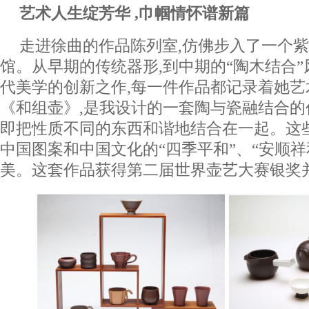
艺术人生绽芳华 ,巾帼情怀谱新篇
走进徐曲的作品陈列室,仿佛步入了一个
馆。从早期的传统器形,到中期的“陶木结合”
代美学的创新之作,每一件作品都记录着她艺
《和组壶》,是我设计的一套陶与瓷融结合的作
即把性质不同的东西和谐地结合在一起。这
中国图案和中国文化的“四季平和”、“安顺祥
美。这套作品获得第二届世界壶艺大赛银奖