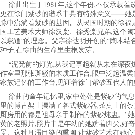
徐曲出生于1981年,这个年份,不仅承载着
更在徐门紫砂的谱系中具有特殊意义——她
脉中流淌着紫砂的基因。从民国时期的徐福
国工艺美术大师徐汉棠、徐秀棠兄弟,这个陶
以载道”的理念。父亲徐达明开创的“陶木结合
种子,在徐曲的生命里生根发芽。
“泥凳前的灯光,从我记事起就从未在深夜
作室里那张斑驳的木质工作台,眼中泛起温
家族记忆的工作台,见证着徐门紫砂五代人的
徐曲的童年记忆里,家中处处是紫砂的气息
里的博古架上摆满了各式紫砂器,茶桌上的茶
厨房用的都是祖母亲手制作的紫砂炖盅。”
黄的老照片,照片中是年幼的她踮着脚尖,好
景。这种耳濡目染的熏陶,让紫砂艺术在她心