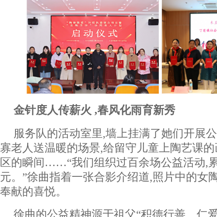
金针度人传薪火 ,春风化雨育新秀
服务队的活动室里,墙上挂满了她们开展公
寡老人送温暖的场景,给留守儿童上陶艺课的
区的瞬间……“我们组织过百余场公益活动,
元。”徐曲指着一张合影介绍道,照片中的女
奉献的喜悦。
徐曲的公益精神源于祖父“积德行善、仁爱