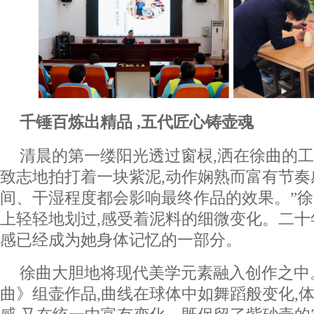
千锤百炼出精品 ,五代匠心铸壶魂
清晨的第一缕阳光透过窗棂,洒在徐曲的
致志地拍打着一块紫泥,动作娴熟而富有节奏
间、干湿程度都会影响最终作品的效果。”徐
上轻轻地划过,感受着泥料的细微变化。二十
感已经成为她身体记忆的一部分。
徐曲大胆地将现代美学元素融入创作之中
曲》组壶作品,曲线在球体中如舞蹈般变化,