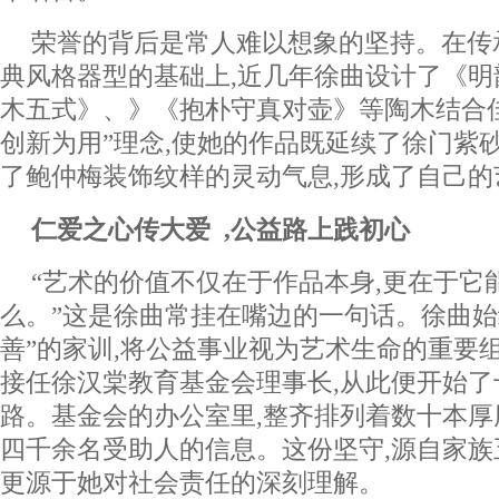
荣誉的背后是常人难以想象的坚持。在传承
典风格器型的基础上,近几年徐曲设计了《
木五式》、》《抱朴守真对壶》等陶木结合佳
创新为用”理念,使她的作品既延续了徐门紫
了鲍仲梅装饰纹样的灵动气息,形成了自己的
仁爱之心传大爱 ,公益路上践初心
“艺术的价值不仅在于作品本身,更在于它
么。”这是徐曲常挂在嘴边的一句话。徐曲始
善”的家训,将公益事业视为艺术生命的重要组成
接任徐汉棠教育基金会理事长,从此便开始
路。基金会的办公室里,整齐排列着数十本厚
四千余名受助人的信息。这份坚守,源自家族
更源于她对社会责任的深刻理解。