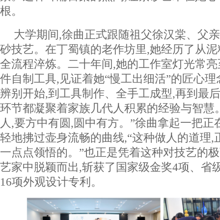
根。
大学期间,徐曲正式跟随祖父徐汉棠、父
砂技艺。在丁蜀镇的老作坊里,她经历了从
全流程淬炼。二十年间,她的工作室灯光常亮
件自制工具,见证着她“慢工出细活”的匠心
辨别开始,到工具制作、全手工成型,再到最后
环节都凝聚着家族几代人积累的经验与智慧。
人,要方中有圆,圆中有方。”徐曲拿起一把正
轻地拂过壶身流畅的曲线,“这种做人的道理
一点点领悟的。”也正是凭着这种对技艺的极
艺家中脱颖而出,斩获了国家级金奖4项、省级
16项外观设计专利。