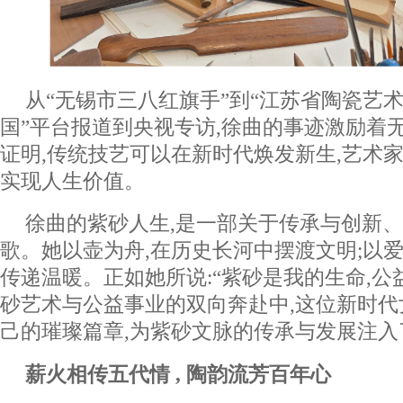
从“无锡市三八红旗手”到“江苏省陶瓷艺术
国”平台报道到央视专访,徐曲的事迹激励着
证明,传统技艺可以在新时代焕发新生,艺术
实现人生价值。
徐曲的紫砂人生,是一部关于传承与创新
歌。她以壶为舟,在历史长河中摆渡文明;以爱
传递温暖。正如她所说:“紫砂是我的生命,公
砂艺术与公益事业的双向奔赴中,这位新时代
己的璀璨篇章,为紫砂文脉的传承与发展注入
薪火相传五代情 , 陶韵流芳百年心