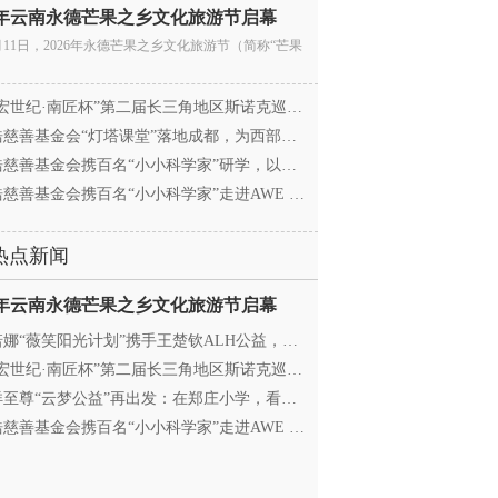
26年云南永德芒果之乡文化旅游节启幕
月11日，2026年永德芒果之乡文化旅游节（简称“芒果
宏世纪·南匠杯”第二届长三角地区斯诺克巡回赛（江
慈善基金会“灯塔课堂”落地成都，为西部学子搭建
慈善基金会携百名“小小科学家”研学，以顶尖科创
慈善基金会携百名“小小科学家”走进AWE 探访追觅
热点新闻
26年云南永德芒果之乡文化旅游节启幕
娜“薇笑阳光计划”携手王楚钦ALH公益，助力高原乒
宏世纪·南匠杯”第二届长三角地区斯诺克巡回赛（江
至尊“云梦公益”再出发：在郑庄小学，看见向善的
慈善基金会携百名“小小科学家”走进AWE 探访追觅