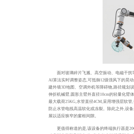
面对玻璃碎片飞溅、高空振动、电磁干扰等
AI算法实时调整姿态,可抵御12级强风下的晃
建外墙3D地图、空调外机等障碍物,路径规划误
伸折机械臂,圆形主臂外直径10cm的轻量化臂体
最大载荷25KG,水管直径4CM,采用增强层软
防止水管电线高温软化或冻裂。除此之外,设备采
展以适应狭窄的窗框间隙。
更值得称道的是,该设备的终端执行器是2