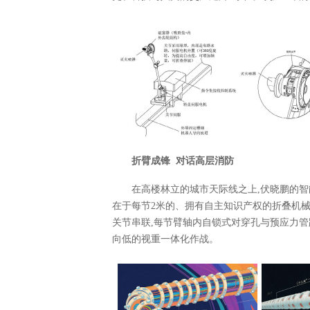
折臂成锋
对话高层消防
在高楼林立的城市天际线之上,伏晓鹏的智
在于每节2米的、拥有自主知识产权的折叠机械
关节串联,每节臂轴内自锁式对穿孔与预应力管
向低的视重一体化作战。