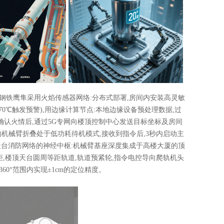
钢铁鹰隼采用火焰传感器网络:分布式部署,房间内安装高灵敏
70℃触发预警),用边缘计算节点:本地边缘设备预处理数据,过
,确认火情后,通过5G专网向楼顶控制中心发送目标坐标及房间
的机械臂折叠处于低功耗待机模式,接收到指令后,3秒内启动主
天台消防网络的神经中枢:机械臂基座深度集成于高楼大厦的顶
控电柜,楼顶天台圆周等距轨道,轨道预紧轮,指令电控导向爬轨机头
0°范围内实现±1cm的定位精度。