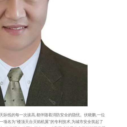
天际线的每一次拔高,都伴随着消防安全的隐忧。伏晓鹏,一位
一项名为“楼顶天台灭焰机翼”的专利技术,为城市安全筑起了