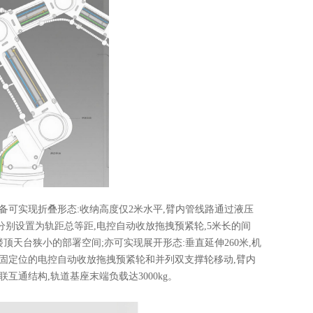
备可实现折叠形态:收纳高度仅2米水平,臂内管线路通过液压
别设置为轨距总等距,电控自动收放拖拽预紧轮,5米长的间
顶天台狭小的部署空间;亦可实现展开形态:垂直延伸260米,机
固定位的电控自动收放拖拽预紧轮和并列双支撑轮移动,臂内
互通结构,轨道基座末端负载达3000kg。