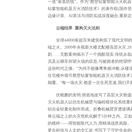
一道“垂直防线”。作为“爬壁钻窗智能灭火机
钻窗智能机器灭火消防技术》的著作权(国作登字-20
边缘计算、AI算法与消防实战深度融合,重新
云端结界
重构灭火法则
全球44000座超百米建筑构筑了现代文明
端之火。2009年央视新大楼北配楼高层火灾,2
剧……无数案例揭示了一个残酷现实:传统从低
员及云梯车仰望火场的叹息,与被困者的绝望呼
这份时代之痛。“为何不能像鹰隼俯冲般,从楼
住宅楼外墙可爬壁钻窗智能机器灭火消防技术》
颠覆。“每一场火灾,都是一次生死竞速,我们
伏晓鹏的发明,彻底地改写了高层火灾救
灭火机器人以仿生机械臂与编程模块化系统重构
铝合金轻量化制作而成。折叠机械臂穿透玻璃幕
将云端之上的火灾危机化解于5分钟之内。正如
的模样——用智能取代人力,用精准战胜风险。
更在科技与人文的交汇处,书写下了守护生命的