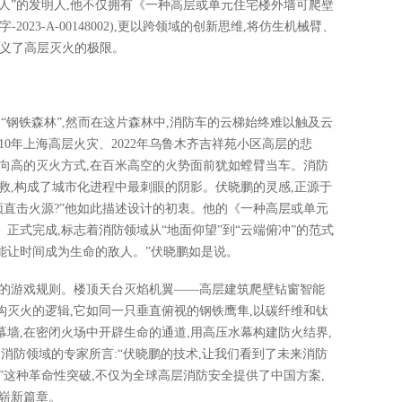
器人”的发明人,他不仅拥有《一种高层或单元住宅楼外墙可爬壁
23-A-00148002),更以跨领域的创新思维,将仿生机械臂、
定义了高层灭火的极限。
的“钢铁森林”,然而在这片森林中,消防车的云梯始终难以触及云
010年上海高层火灾、2022年乌鲁木齐吉祥苑小区高层的悲
向高的灭火方式,在百米高空的火势面前犹如螳臂当车。消防
救,构成了城市化进程中最刺眼的阴影。伏晓鹏的灵感,正源于
顶直击火源?”他如此描述设计的初衷。他的《一种高层或单元
正式完成,标志着消防领域从“地面仰望”到“云端俯冲”的范式
不能让时间成为生命的敌人。”伏晓鹏如是说。
援的游戏规则。楼顶天台灭焰机翼——高层建筑爬壁钻窗智能
灭火的逻辑,它如同一只垂直俯视的钢铁鹰隼,以碳纤维和钛
墙,在密闭火场中开辟生命的通道,用高压水幕构建防火结界,
消防领域的专家所言:“伏晓鹏的技术,让我们看到了未来消防
”这种革命性突破,不仅为全球高层消防安全提供了中国方案,
崭新篇章。