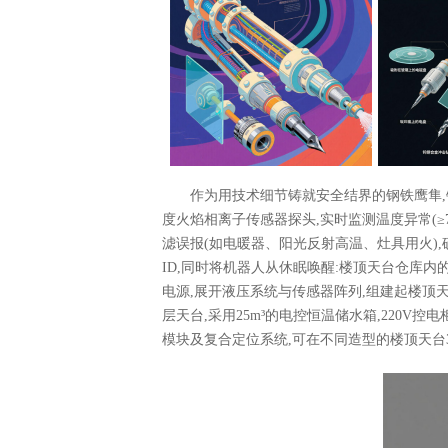
作为用技术细节铸就安全结界的钢铁鹰隼,
度火焰相离子传感器探头,实时监测温度异常(≥
滤误报(如电暖器、阳光反射高温、灶具用火)
ID,同时将机器人从休眠唤醒:楼顶天台仓库内
电源,展开液压系统与传感器阵列,组建起楼顶
层天台,采用25m³的电控恒温储水箱,220V
模块及复合定位系统,可在不同造型的楼顶天台36