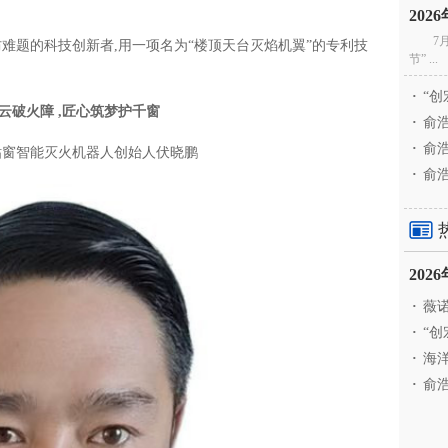
20
7
防难题的科技创新者,用一项名为“楼顶天台灭焰机翼”的专利技
节” ...
·
“创
云破火障
,
匠心筑梦护千窗
·
俞浩
·
俞浩
钻窗智能灭火机器人创始人伏晓鹏
·
俞浩
20
·
薇诺
·
“创
·
海洋
·
俞浩