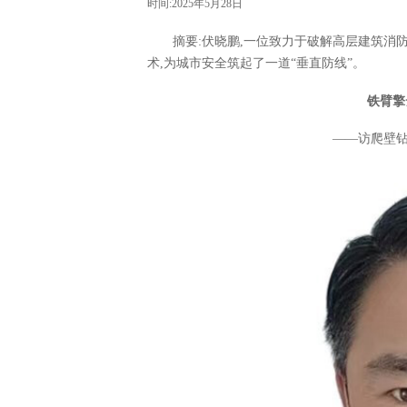
时间:2025年5月28日
摘要:伏晓鹏,一位致力于破解高层建筑消
术,为城市安全筑起了一道“垂直防线”。
铁臂擎
——访爬壁