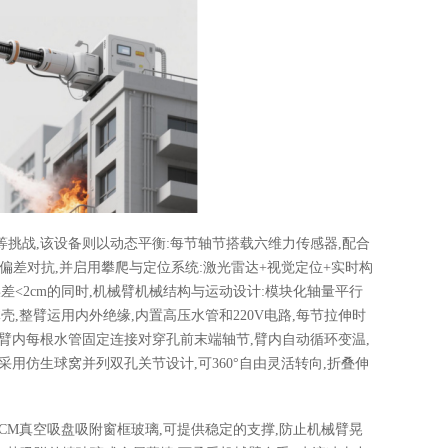
挑战,该设备则以动态平衡:每节轴节搭载六维力传感器,配合
动偏差对抗,并启用攀爬与定位系统:激光雷达+视觉定位+实时构
差<2cm的同时,机械臂机械结构与运动设计:模块化轴量平行
壳,整臂运用内外绝缘,内置高压水管和220V电路,每节拉伸时
管,臂内每根水管固定连接对穿孔前末端轴节,臂内自动循环变温,
用仿生球窝并列双孔关节设计,可360°自由灵活转向,折叠伸
0CM真空吸盘吸附窗框玻璃,可提供稳定的支撑,防止机械臂晃