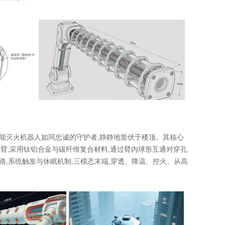
能灭火机器人如同忠诚的守护者,静静地蛰伏于楼顶。其核心
臂,采用钛铝合金与碳纤维复合材料,通过臂内球形互通对穿孔
路,系统触发与休眠机制,三模态末端,穿透、降温、控火、从高