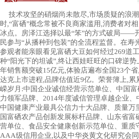
技术攻坚的硝烟尚未散尽,市场质疑的浪
时,“富硒”概念常被不良商家滥用,消费者对
冰点。房泽江选择以最“笨”的方式破局——
民参与“从播种到包装”的全流程监督。在寿
参观者能亲眼看见富硒大豆如何经过269道
种“阳光下的坦诚”,终让西娃旺旺的口碑逆势上
年销售额突破15亿元,体验店遍布全国23个
达克上市进程,品牌估值近9亿。荣誉簿上,
嵘岁月:中国企业诚信经营示范单位、中国
力领军品牌、2014年度诚信管理卓越企业
中国健康产业最具公信力十大品牌、质量万里
国富硒农产品创新发展标杆品牌、山东省富
营单位、食品安全健康创新示范单位、重质守
AAA级信用企业,以及中华炎黄文化研究会