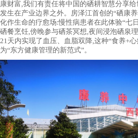
康财富,我们有责任将中国的硒耕智慧分享给
发生在产业边界之外。房泽江首创的“硒康养
化作生命的疗愈场:慢性病患者在此体验“七日
硒餐烹饪,傍晚参与硒茶冥想,夜间浸泡硒泉理
21天内实现了血压、血脂双降,这种“食养+心
为“东方健康管理的新范式”。