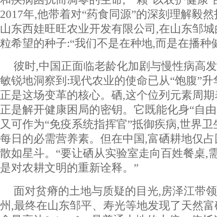
2017年,他带着对“药食同源”的深刻理解毅
山东西娃旺旺农业开发有限公司,在山东邹
粒希望的种子:“我们不是在种地,而是在播种
彼时,中国正面临老龄化加剧与慢性病高发
敏锐地洞察到:现代农业的使命已从“饱腹”升华
正是这场变革的核心。硒,这个位列元素周期表
正是解开健康困局的密钥。它既能化身“自由
又可作为“免疫系统指挥官”抵御疾病,世界
每日的必需营养素。但在中国,富硒耕地仅占国
散如星斗。“要让硒从实验室走向百姓餐桌,
是对农耕文明的重新诠释。”
面对贫瘠的土地与质疑的目光,房泽江带
州,最终在山东邹平、寿光等地发现了天然