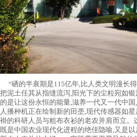
“硒的半衰期是115亿年,比人类文明漫长
把泥土任其从指缝流泻,阳光下的尘粒宛如银
的是让这份永恒的能量,滋养一代又一代中国
人播种机正在绘制新的田垄,现代传感器如星
褂的科研人员与粗布衣衫的老农并肩而立。
既是中国农业现代化进程的绝佳隐喻,又是