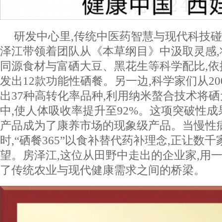
研发中心里,传统中医药智慧与现代科技
泽江带领着团队从《本草纲目》中汲取灵感
同源食材与富硒大豆、黑花生等科学配比,依
发出12款功能性硒餐。另一边,科学家们从2
出37种高转化率品种,利用纳米螯合技术将
中,使人体吸收率提升至92%。这项突破性成果,
产品成为了康养市场的现象级产品。当慢性
时,“硒餐365”以食补替代药补理念,正让数
望。房泽江,这位从田野中走出的企业家,用一
了传统农业与现代健康需求之间的桥梁。