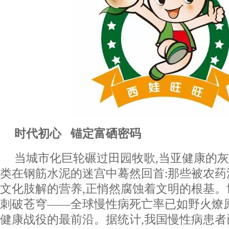
时代初心
锚定富硒密码
当城市化巨轮碾过田园牧歌,当亚健康的灰
类在钢筋水泥的迷宫中蓦然回首:那些被农
文化肢解的营养,正悄然腐蚀着文明的根基
刺破苍穹——全球慢性病死亡率已如野火燎
健康战役的最前沿。据统计,我国慢性病患者