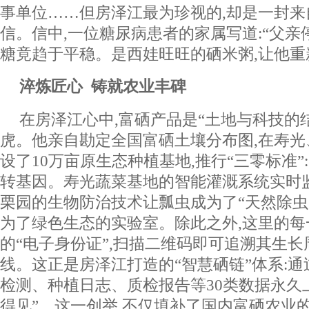
事单位……但房泽江最为珍视的,却是一封来
信。信中,一位糖尿病患者的家属写道:“父亲
糖竟趋于平稳。是西娃旺旺的硒米粥,让他重
淬炼匠心
铸就农业丰碑
在房泽江心中,富硒产品是“土地与科技的结
虎。他亲自勘定全国富硒土壤分布图,在寿
设了10万亩原生态种植基地,推行“三零标准
转基因。寿光蔬菜基地的智能灌溉系统实时
栗园的生物防治技术让瓢虫成为了“天然除虫
为了绿色生态的实验室。除此之外,这里的
的“电子身份证”,扫描二维码即可追溯其生
线。这正是房泽江打造的“智慧硒链”体系:通
检测、种植日志、质检报告等30类数据永久上
得见”。这一创举,不仅填补了国内富硒农业