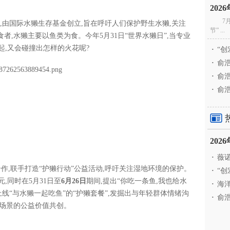
20
7
三,由国际水獭生存基金创立,旨在呼吁人们保护野生水獭,关注
节” ...
,水獭主要以鱼类为食。今年5月31日“世界水獭日”,当专业
起,又会碰撞出怎样的火花呢?
·
“创
·
俞浩
·
俞浩
·
俞浩
20
·
薇诺
)合作,联手打造“护獭行动”公益活动,呼吁关注湿地环境的保护。
·
“创
,同时在5月31日至
6月26日
期间,提出“你吃一条鱼,我也给水
·
海洋
线“与水獭一起吃鱼”的“护獭套餐”,发掘出与年轻群体情绪沟
·
俞浩
动场景的公益价值共创。