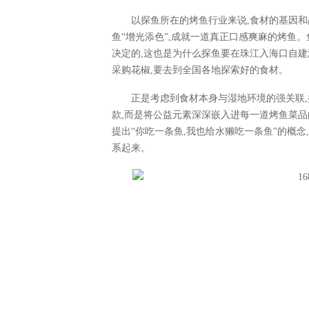
以探鱼所在的烤鱼行业来说,食材的基因和
鱼“增光添色”,成就一道真正口感爽麻的烤鱼
决定的,这也是为什么探鱼要在珠江入海口自建
采购花椒,要去到全国各地探索好的食材。
正是考虑到食材本身与湿地环境的强关联,
款,而是将公益元素深深嵌入进每一道烤鱼菜品
提出“你吃一条鱼,我也给水獭吃一条鱼”的概
系起来。