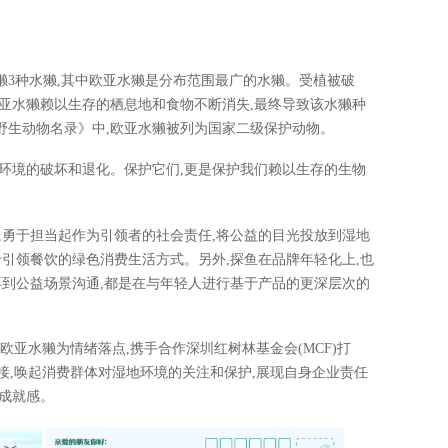
獭3种水獭,其中欧亚水獭是分布范围最广的水獭。受植被破
亚水獭赖以生存的栖息地和食物不断消失,最终导致该水獭种
野生动物名录》中,欧亚水獭被列为国家二级保护动物。
环境的破坏和退化。保护它们,更是保护我们赖以生存的生物
,勇于担当起作为引领者的社会责任,将公益的目光投放到湿地
于引领餐饮的绿色消费生活方式。另外,探鱼在品牌年轻化上,也
再到公益场景沟通,都是在与年轻人进行基于产品的更深层次的
护欧亚水獭为情绪落点,携手合作深圳红树林基金会(MCF)打
嫁接,唤起消费群体对湿地环境的关注和保护,展现自身企业责任
成就感。