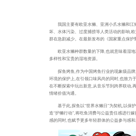
我国主要有欧亚水獭、亚洲小爪水獭和江
坏、水体污染、过度捕捞等人类活动的影响,欧
群在急剧减少。在最新发布的《国家重点保护
欧亚水獭种群数量的下降,也就意味着湿地
多样性和宝贵的湿地资源。
探鱼烤鱼,作为中国烤鱼行业的现象级品牌
环境的保护上,在引领口味风尚的同时,也致力
在不断探索中玩出新意,从音乐节到跨界联动,
情绪价值沟通。
基于此,探鱼以“世界水獭日”为契机,以保
造“护獭行动”,将吃鱼消费与公益责任感进行
感的同时,也赋予更多年轻群体的公益参与感和