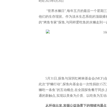
时间:2023年6月20日
“世界水獭日”,每年五月的最后一个星期
他们的生存现状。作为淡水生态系统的顶级捕食者
的“烤鱼专家”探鱼,与同样爱吃鱼的水獭走到一
5月31日,探鱼与深圳红树林基金会(MCF
此次“护獭行动”,探鱼向基金会一次性捐款15万元
獭吃一条鱼”的互动概念,在全国探鱼餐厅同步上
通的新触点,实现以美食为介质、以吃鱼为互
从环保出发,发掘公益场景下的情绪沟通点