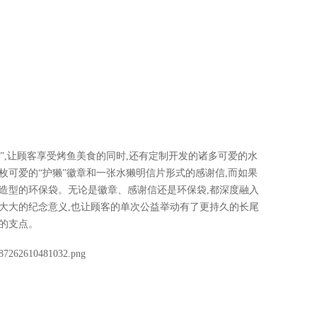
”,让顾客享受烤鱼美食的同时,还有定制开发的诸多可爱的水
枚可爱的“护獭”徽章和一张水獭明信片形式的感谢信,而如果
造型的环保袋。无论是徽章、感谢信还是环保袋,都深度融入
大大的纪念意义,也让顾客的单次公益举动有了更持久的长尾
的支点。