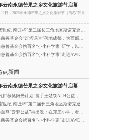
26年云南永德芒果之乡文化旅游节启幕
月11日，2026年永德芒果之乡文化旅游节（简称“芒果
宏世纪·南匠杯”第二届长三角地区斯诺克巡回赛（江
慈善基金会“灯塔课堂”落地成都，为西部学子搭建
慈善基金会携百名“小小科学家”研学，以顶尖科创
慈善基金会携百名“小小科学家”走进AWE 探访追觅
热点新闻
26年云南永德芒果之乡文化旅游节启幕
娜“薇笑阳光计划”携手王楚钦ALH公益，助力高原乒
宏世纪·南匠杯”第二届长三角地区斯诺克巡回赛（江
至尊“云梦公益”再出发：在郑庄小学，看见向善的
慈善基金会携百名“小小科学家”走进AWE 探访追觅