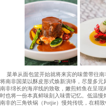
菜单从面包篮开始就将来宾的味蕾带往南
将南非国菜以酥皮形式焕新演绎，尽显多元
南非绵长的海岸线的致敬，嫩煎鳕鱼在呈现
时也将一份本真鲜味刻入味蕾记忆。低温慢
南非的三角铁锅（Potjie）慢炖传统，在精