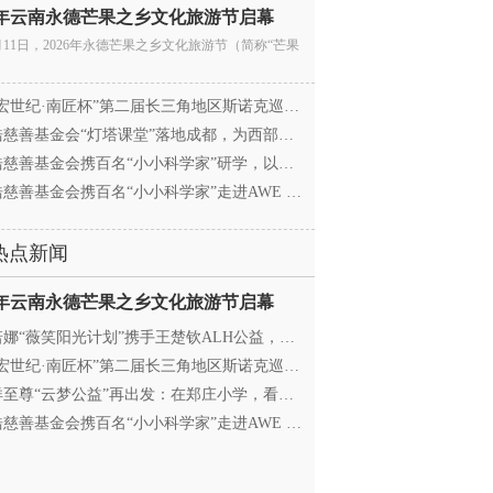
26年云南永德芒果之乡文化旅游节启幕
月11日，2026年永德芒果之乡文化旅游节（简称“芒果
宏世纪·南匠杯”第二届长三角地区斯诺克巡回赛（江
慈善基金会“灯塔课堂”落地成都，为西部学子搭建
慈善基金会携百名“小小科学家”研学，以顶尖科创
慈善基金会携百名“小小科学家”走进AWE 探访追觅
热点新闻
26年云南永德芒果之乡文化旅游节启幕
娜“薇笑阳光计划”携手王楚钦ALH公益，助力高原乒
宏世纪·南匠杯”第二届长三角地区斯诺克巡回赛（江
至尊“云梦公益”再出发：在郑庄小学，看见向善的
慈善基金会携百名“小小科学家”走进AWE 探访追觅