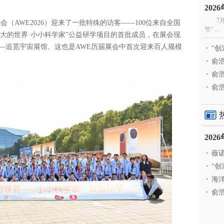
20
7
览会（AWE2026）迎来了一批特殊的访客——100位来自全国
节” ...
大的世界·小小科学家”公益研学项目的首批成员，在展会现
—追觅宇宙展馆。这也是AWE历届展会中首次迎来百人规模
·
“创
·
俞浩
·
俞浩
·
俞浩
20
·
薇诺
·
“创
·
海洋
·
俞浩