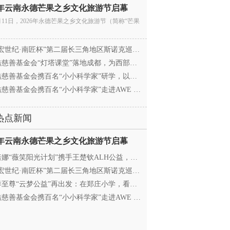
26年云南永德芒果之乡文化旅游节启幕
月11日，2026年永德芒果之乡文化旅游节（简称“芒果
宏世纪·南匠杯”第二届长三角地区斯诺克巡回赛（江
慈善基金会“灯塔课堂”落地成都，为西部学子搭建
慈善基金会携百名“小小科学家”研学，以顶尖科创
慈善基金会携百名“小小科学家”走进AWE 探访追觅
热点新闻
26年云南永德芒果之乡文化旅游节启幕
娜“薇笑阳光计划”携手王楚钦ALH公益，助力高原乒
宏世纪·南匠杯”第二届长三角地区斯诺克巡回赛（江
至尊“云梦公益”再出发：在郑庄小学，看见向善的
慈善基金会携百名“小小科学家”走进AWE 探访追觅