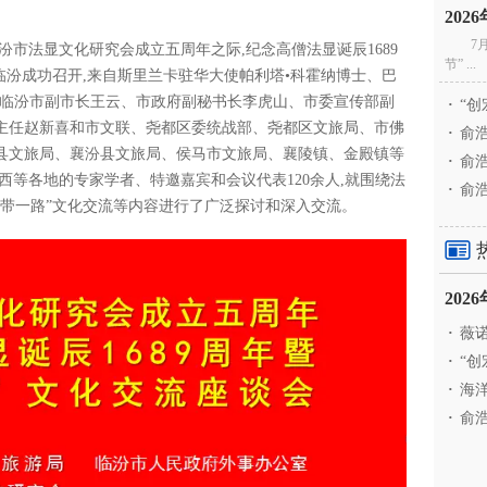
20
7
,在临汾市法显文化研究会成立五周年之际,纪念高僧法显诞辰1689
节” ...
临汾成功召开,来自斯里兰卡驻华大使帕利塔•科霍纳博士、巴
、临汾市副市长王云、市政府副秘书长李虎山、市委宣传部副
·
“创
主任赵新喜和市文联、尧都区委统战部、尧都区文旅局、市佛
·
俞浩
县文旅局、襄汾县文旅局、侯马市文旅局、襄陵镇、金殿镇等
·
俞浩
西等各地的专家学者、特邀嘉宾和会议代表120余人,就围绕法
·
俞浩
一带一路”文化交流等内容进行了广泛探讨和深入交流。
20
·
薇诺
·
“创
·
海洋
·
俞浩