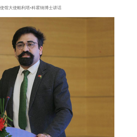
使馆大使帕利塔•科霍纳博士讲话