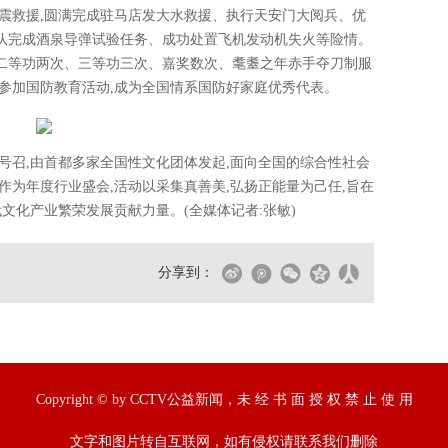
震救援,圆满完成驻马店发大水救援、执行天安门大阅兵、优
队完成酒泉导弹试验任务、成功处置飞机发动机失火等险情。
二等功两次、三等功三次、嘉奖数次、耄耋之年赤手夺刀制服
参加国防教育活动,成为全国情系国防好家庭优秀代表。
号召,由首都多家全国性文化团体发起,面向全国的综合性社会
届。作为年度行业盛会,活动以采集真善美,弘扬正能量为己任,旨在
文化产业繁荣发展贡献力量。(全媒体记者:张敏)
分享到：
Copyright © by CCTV公益新闻，未 经 书 面 授 权 禁 止 使 用
文字和图片转自互联网，如有侵权请联系我们删除