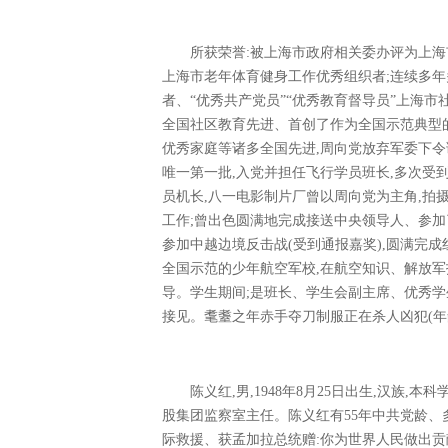
所获荣誉:被上海市政府相关委办评为上海
上海市老年体育健身工作优秀组织者;连续多年
者、“优秀共产党员”“优秀教育督导员”上海
全国社区教育先进、首创了作为全国示范典型
优秀家庭等诸多全国先进,周向党放弃军委下令
唯一第一批,入党并担任飞行学员班长,多次受
员机长,八一电影制片厂曾以周向党为主角,拍
工作;曾出色圆满地完成接送中央领导人、参加
参加中越边境反击战(受到通报嘉奖),圆满完
全国示范的少年航空军校,在航空知识、解放
导。学生期间;是班长、学生会副主席、优秀
接见。耄耋之年赤手夺刀制服正在杀人凶犯(年龄3
陈义红,男,1948年8月25日出生,汉族,
股集团监察室主任。陈义红有55年中共党龄、
际救援、获孟加拉总统赠:你为世界人民做出贡