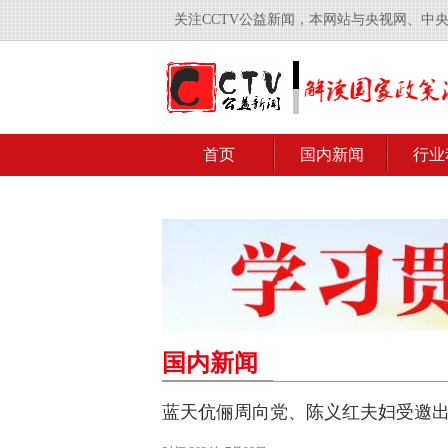
关注CCTV公益新闻，本网站与央视网、中
首页
国内新闻
行业
国内新闻
蓝天伉俪周向党、陈义红夫妇受邀