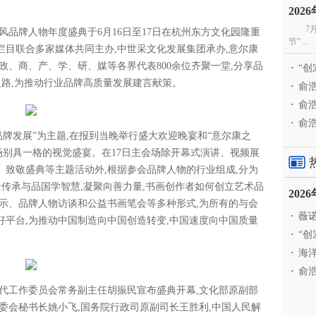
20
7
风品牌人物年度盛典于6月16日至17日在杭州东方文化园隆重
节” ...
目联合多家媒体共同主办,中世采文化发展集团承办,意尔康
政、商、产、学、研、媒等各界代表800余位齐聚一堂,分享品
·
“创
之路,为推动行业品牌高质量发展建言献策。
·
俞浩
·
俞浩
·
俞浩
品牌发展”为主题,在报到当晚举行盛大欢迎晚宴和“意尔康之
场别具一格的视觉盛宴。在17日主会场除开幕式演讲、视频展
致敬盛典等主题活动外,根据参会品牌人物的行业组成,分为
遗传承与品国学智慧,凝聚向善力量,书画创作者如何创立艺术品
20
示、品牌人物访谈和公益书画笔会等多种形式,为所有的与会
·
薇诺
平台,为推动中国制造向中国创造转变,中国速度向中国质量
·
“创
·
海洋
·
俞浩
代工作委员会常务副主任胡振民宣布盛典开幕,文化部原副部
委会秘书长姚小飞,国务院行政司原副司长王胜利,中国人民解