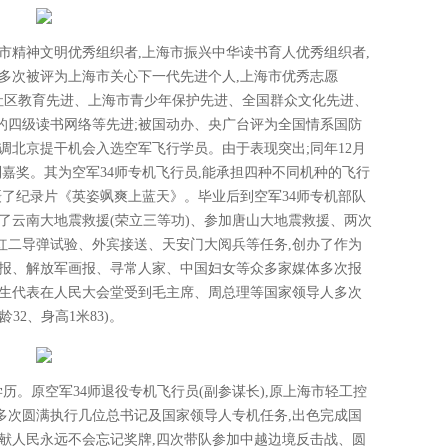
市精神文明优秀组织者,上海市振兴中华读书育人优秀组织者,
多次被评为上海市关心下一代先进个人,上海市优秀志愿
市社区教育先进、上海市青少年保护先进、全国群众文化先进、
的四级读书网络等先进;被国动办、央广台评为全国情系国防
调北京提干机会入选空军飞行学员。由于表现突出;同年12月
到嘉奖。其为空军34师专机飞行员,能承担四种不同机种的飞行
摄了纪录片《英姿飒爽上蓝天》。毕业后到空军34师专机部队
了云南大地震救援(荣立三等功)、参加唐山大地震救援、两次
成红二导弹试验、外宾接送、天安门大阅兵等任务,创办了作为
军报、解放军画报、寻常人家、中国妇女等众多家媒体多次报
学生代表在人民大会堂受到毛主席、周总理等国家领导人多次
2、身高1米83)。
本科学历。原空军34师退役专机飞行员(副参谋长),原上海市轻工控
多次圆满执行几位总书记及国家领导人专机任务,出色完成国
献人民永远不会忘记奖牌,四次带队参加中越边境反击战、圆