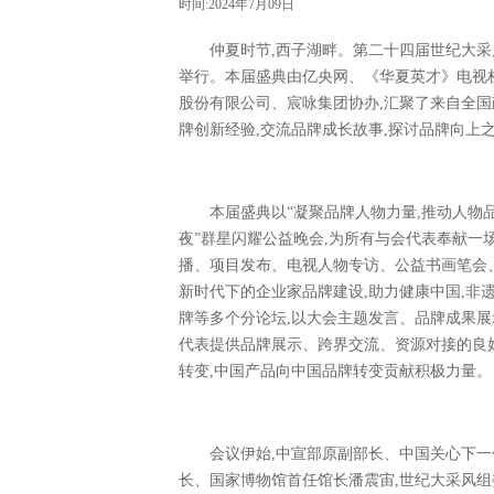
时间:2024年7月09日
仲夏时节,西子湖畔。第二十四届世纪大采
举行。本届盛典由亿央网、《华夏英才》电视栏
股份有限公司、宸咏集团协办,汇聚了来自全国
牌创新经验,交流品牌成长故事,探讨品牌向上
本届盛典以“凝聚品牌人物力量,推动人物
夜”群星闪耀公益晚会,为所有与会代表奉献一
播、项目发布、电视人物专访、公益书画笔会、
新时代下的企业家品牌建设,助力健康中国,非
牌等多个分论坛,以大会主题发言、品牌成果展
代表提供品牌展示、跨界交流、资源对接的良好
转变,中国产品向中国品牌转变贡献积极力量。
会议伊始,中宣部原副部长、中国关心下一
长、国家博物馆首任馆长潘震宙,世纪大采风组