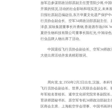
放军总参谋部政治部原副主任贾雪阳少将,中
开展的情况,活动的社会影响和现实意义,未来
日报社原副总编赵信,东方华夏文化遗产保护中
行员协会副会长、空军34师政治部原副主任、
泽彦,宸咏集团董事长许勇钢,香港酒市场(HK Wi
夏舒生物科技有限公司董事长陈红光,中旭绿
行业品牌人物出席了活动。
中国退役飞行员协会副会长、空军34师
大使出席活动并发表精彩致词。
周向党,女,1950年2月2日出生,汉族。
飞行员协会副会长、世界人民联合会副会长、
年军校名誉校长、暹华文化研究院常务副院长
育讲师团秘书长、原空军专机34师政治部副
区商会主席、上海航空学会理事、中国书画评价