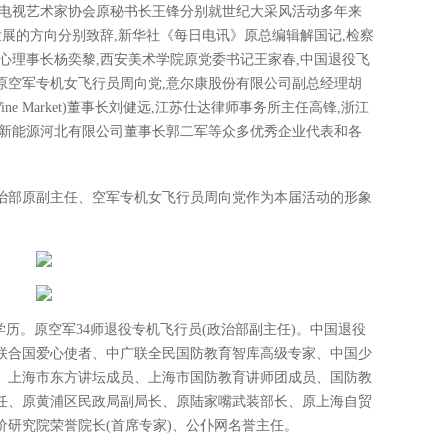
国电视艺术家协会原秘书长王锋分别就世纪大采风活动多年来
发展的方向分别致辞,新华社《每日电讯》原总编辑解国记,检察
心理事长杨奕黎,西安美术学院原党委书记王家春,中国退役飞
原空军专机女飞行员周向党,意尔康股份有限公司副总经理胡
ne Market)董事长刘健远,江苏仕达律师事务所主任高锋,浙江
色新能源河北有限公司董事长郭二军等众多优秀企业代表和各
政治部原副主任、空军专机女飞行员周向党作为本届活动的形象
本科学历。原空军34师退役专机飞行员(政治部副主任)。中国退役
联合国爱心使者、中广联全民国防教育智库高级专家、中国少
、上海市东方讲坛成员、上海市国防教育讲师团成员、国防教
主任、原黄浦区民政局副局长、原陆家嘴武装部长、原上海自贸
研究院荣誉院长(首席专家)、公仆网名誉主任。