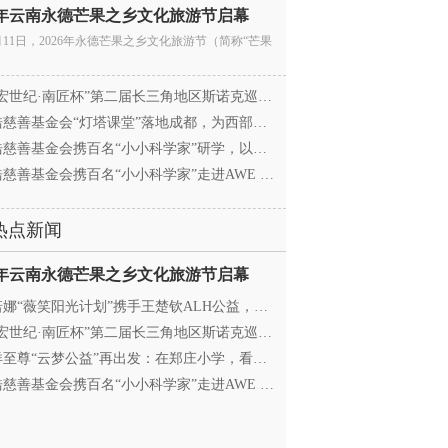
26年云南永德芒果之乡文化旅游节启幕
月11日，2026年永德芒果之乡文化旅游节（简称“芒果
宏世纪·南匠杯”第二届长三角地区斯诺克巡回赛（江
慈善基金会“灯塔课堂”落地成都，为西部学子搭建
慈善基金会携百名“小小科学家”研学，以顶尖科创
慈善基金会携百名“小小科学家”走进AWE 探访追觅
热点新闻
26年云南永德芒果之乡文化旅游节启幕
娜“薇笑阳光计划”携手王楚钦ALH公益，助力高原乒
宏世纪·南匠杯”第二届长三角地区斯诺克巡回赛（江
至尊“云梦公益”再出发：在郑庄小学，看见向善的
慈善基金会携百名“小小科学家”走进AWE 探访追觅