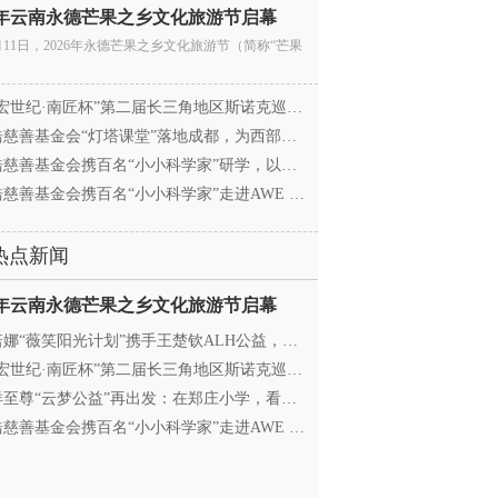
26年云南永德芒果之乡文化旅游节启幕
月11日，2026年永德芒果之乡文化旅游节（简称“芒果
宏世纪·南匠杯”第二届长三角地区斯诺克巡回赛（江
慈善基金会“灯塔课堂”落地成都，为西部学子搭建
慈善基金会携百名“小小科学家”研学，以顶尖科创
慈善基金会携百名“小小科学家”走进AWE 探访追觅
热点新闻
26年云南永德芒果之乡文化旅游节启幕
娜“薇笑阳光计划”携手王楚钦ALH公益，助力高原乒
宏世纪·南匠杯”第二届长三角地区斯诺克巡回赛（江
至尊“云梦公益”再出发：在郑庄小学，看见向善的
慈善基金会携百名“小小科学家”走进AWE 探访追觅