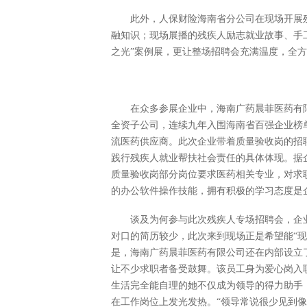
此外，人保财险海南省分公司在现场开展
融知识；现场展播的残疾人励志就业故事、手工
之光”案例展，更让整场招聘会充满温度，全
在众多参展企业中，海南广药晨菲医药有
全资子公司，连续九年入围海南省百强企业榜
流医药供应商。此次企业带着质量验收岗的招
践行残疾人就业帮扶社会责任的具体体现。据企
质量验收岗部分岗位要求医药相关专业，对求
的办公软件操作技能，拥有积极的学习态度是
谈及为何参与此次残疾人专场招聘会，企
对口的简历较少，此次来到现场正是希望能“
是，海南广药晨菲医药有限公司还在内部设立
让不少求职者备受鼓舞。该员工身为爱心岗入
生活完全能自理的她不仅成为领导的得力助手
在工作岗位上发光发热。“领导常说很少见到