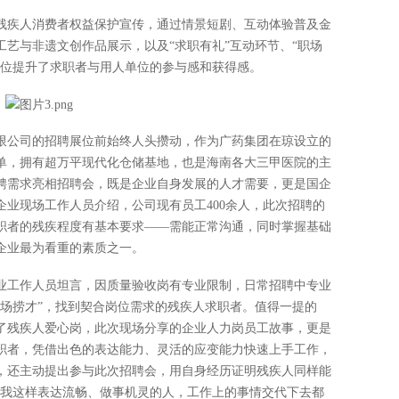
残疾人消费者权益保护宣传，通过情景短剧、互动体验普及金
艺与非遗文创作品展示，以及“求职有礼”互动环节、“职场
方位提升了求职者与用人单位的参与感和获得感。
限公司的招聘展位前始终人头攒动，作为广药集团在琼设立的
单，拥有超万平现代化仓储基地，也是海南各大三甲医院的主
聘需求亮相招聘会，既是企业自身发展的人才需要，更是国企
业现场工作人员介绍，公司现有员工400余人，此次招聘的
职者的残疾程度有基本要求——需能正常沟通，同时掌握基础
企业最为看重的素质之一。
业工作人员坦言，因质量验收岗有专业限制，日常招聘中专业
现场捞才”，找到契合岗位需求的残疾人求职者。值得一提的
了残疾人爱心岗，此次现场分享的企业人力岗员工故事，更是
职者，凭借出色的表达能力、灵活的应变能力快速上手工作，
，还主动提出参与此次招聘会，用自身经历证明残疾人同样能
像我这样表达流畅、做事机灵的人，工作上的事情交代下去都