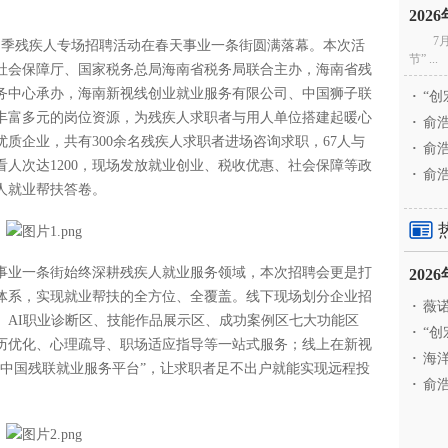
20
7
业援助季残疾人专场招聘活动在春天事业一条街圆满落幕。本次活
节” ...
社会保障厅、国家税务总局海南省税务局联合主办，海南省残
务中心承办，海南新视线创业就业服务有限公司、中国狮子联
·
“创
丰富多元的岗位资源，为残疾人求职者与用人单位搭建起暖心
·
俞浩
优质企业，共有300余名残疾人求职者进场咨询求职，67人与
·
俞浩
人次达1200，现场发放就业创业、税收优惠、社会保障等政
·
俞浩
疾人就业帮扶答卷。
事业一条街始终深耕残疾人就业服务领域，本次招聘会更是打
20
体系，实现就业帮扶的全方位、全覆盖。线下现场划分企业招
·
薇诺
、AI职业诊断区、技能作品展示区、成功案例区七大功能区
·
“创
历优化、心理疏导、职场适应指导等一站式服务；线上在新视
·
海洋
“中国残联就业服务平台”，让求职者足不出户就能实现远程投
·
俞浩