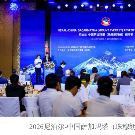
2026尼泊尔-中国萨加玛塔（珠穆