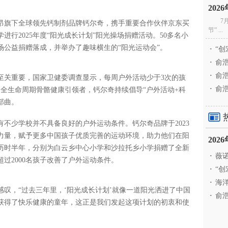
20
7
日，赫力昂旗下全球领先钙制剂品牌钙尔奇，携手重要合作伙伴京东买
节” ...
行2025年度“阳光成长计划”阳光操场捐赠活动。50多名小
场公益捐赠落成，并举办了趣味横生的“阳光运动会”。
·
“创
·
俞浩
·
俞浩
至关重要，国家卫健委调查显示，每周户外活动少于3次的孩
·
俞浩
全生命周期骨骼健康引领者，钙尔奇持续倡导“户外活动+科
部曲。
不少学校并不具备良好的户外运动条件。钙尔奇品牌于2023
力量，赋予更多中国孩子优质完善的运动环境，助力他们在阳
20
历时半年，分别为白云乡中心小学和沙拉托乡小学捐赠了全新
·
薇诺
过2000名孩子改善了户外运动条件。
·
“创
·
海洋
叹，“过去三年里，‘阳光成长计划’就像一道阳光洒进了中国
·
俞浩
获得了快乐健康的童年，这正是我们发起这项计划的初衷和使