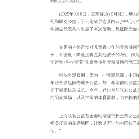
时间:2025年9月11日
(2025年9月8日，云南屏边) 9月8
药和联劝公益，于云南省屏边县白云乡中心小学进
学师生代表共同出席了本次活动，见证阳光操
充足的户外运动对儿童青少年的骨骼健康
子，骨密度下降速度将是其他孩子的2倍。作为
学运动+科学营养“儿童青少年骨骼健康行动三
钙尔奇观察到，因为一些客观原因，中国有
年联合发起阳光成长公益计划，希望借助公益
光下健康快乐成长。今年，钙尔奇与联劝公益
的阳光操场，以及丰富的体育器材，为在校的超
上海联劝公益基金会助理秘书长王芳女士感
幅员辽阔的偏远地区，让数以万计的中国孩子
命。”