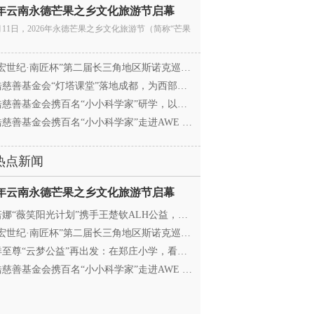
26年云南永德芒果之乡文化旅游节启幕
月11日，2026年永德芒果之乡文化旅游节（简称“芒果
宏世纪·南匠杯”第二届长三角地区斯诺克巡回赛（江
慈善基金会“灯塔课堂”落地成都，为西部学子搭建
慈善基金会携百名“小小科学家”研学，以顶尖科创
慈善基金会携百名“小小科学家”走进AWE 探访追觅
热点新闻
26年云南永德芒果之乡文化旅游节启幕
娜“薇笑阳光计划”携手王楚钦ALH公益，助力高原乒
宏世纪·南匠杯”第二届长三角地区斯诺克巡回赛（江
至尊“云梦公益”再出发：在郑庄小学，看见向善的
慈善基金会携百名“小小科学家”走进AWE 探访追觅