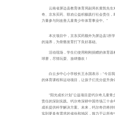
云南省屏边县教育体育局副局长黄凯先生
奇、京东买药、联劝公益积极践行社会责任，
力量参与到改善儿童青少年体育事业中。”
本次项目中，京东买药额外为屏边县5所学
的滋养，为骨骼发育打下良好基础。
活动现场，学生们使用刚刚捐赠的体育器
球赛，尽情玩耍、放肆撒欢！
白云乡中心小学校长王永国表示：“今后
的体育课程和运动项目，让孩子们充分提升身
“阳光成长计划”公益项目是钙尔奇儿童
责任的深刻实践。钙尔奇深耕中国市场三十余
成长提供科学解决方案。未来，钙尔奇仍将持
实到更多有需求的省份和地区，致力于让所有