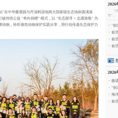
20
7
动上海站”在中华麋鹿园与丹顶鹤湿地两大国家级生态地标圆满落
节” ...
统公益 “单向捐赠” 模式，以 “生态探寻 + 志愿致敬” 为
稀动物，聆听濒危动物保护实践分享，用行动传递生态保护力
·
“创
·
俞浩
·
俞浩
·
俞浩
20
·
薇诺
·
“创
·
海洋
·
俞浩