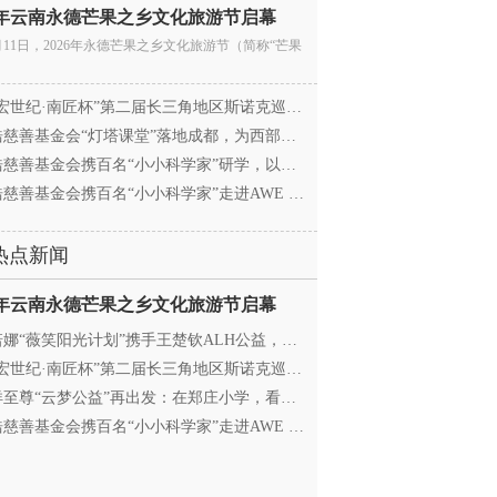
26年云南永德芒果之乡文化旅游节启幕
月11日，2026年永德芒果之乡文化旅游节（简称“芒果
宏世纪·南匠杯”第二届长三角地区斯诺克巡回赛（江
慈善基金会“灯塔课堂”落地成都，为西部学子搭建
慈善基金会携百名“小小科学家”研学，以顶尖科创
慈善基金会携百名“小小科学家”走进AWE 探访追觅
热点新闻
26年云南永德芒果之乡文化旅游节启幕
娜“薇笑阳光计划”携手王楚钦ALH公益，助力高原乒
宏世纪·南匠杯”第二届长三角地区斯诺克巡回赛（江
至尊“云梦公益”再出发：在郑庄小学，看见向善的
慈善基金会携百名“小小科学家”走进AWE 探访追觅