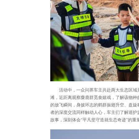
活动中，一众问界车主共赴两大生态区域
滩，近距离观察麋鹿群觅食嬉戏，了解该物种
的放飞瞬间，身披环志的鹤群振翅升空、盘旋
者的深度交流同样触动人心，车主们了解巡护
故事，深刻体会“平凡坚守造就生态奇迹”的重