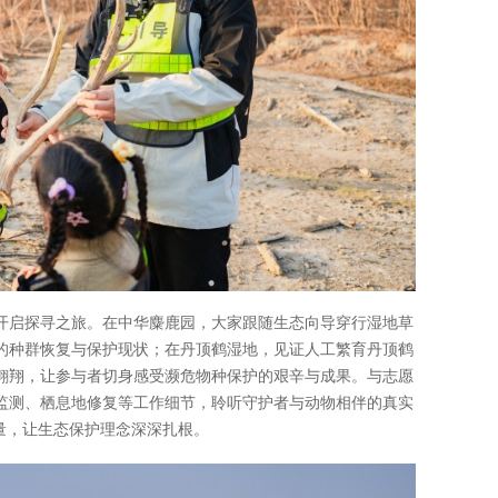
开启探寻之旅。在中华麋鹿园，大家跟随生态向导穿行湿地草
的种群恢复与保护现状；在丹顶鹤湿地，见证人工繁育丹顶鹤
翱翔，让参与者切身感受濒危物种保护的艰辛与成果。与志愿
监测、栖息地修复等工作细节，聆听守护者与动物相伴的真实
量，让生态保护理念深深扎根。