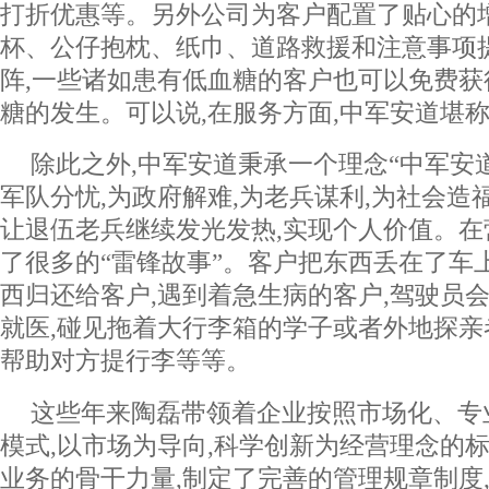
打折优惠等。另外公司为客户配置了贴心的
杯、公仔抱枕、纸巾、道路救援和注意事项
阵,一些诸如患有低血糖的客户也可以免费获
糖的发生。可以说,在服务方面,中军安道堪
除此之外,中军安道秉承一个理念“中军安
军队分忧,为政府解难,为老兵谋利,为社会造
让退伍老兵继续发光发热,实现个人价值。
了很多的“雷锋故事”。客户把东西丢在了车
西归还给客户,遇到着急生病的客户,驾驶员
就医,碰见拖着大行李箱的学子或者外地探亲
帮助对方提行李等等。
这些年来陶磊带领着企业按照市场化、专
模式,以市场为导向,科学创新为经营理念的标
业务的骨干力量,制定了完善的管理规章制度