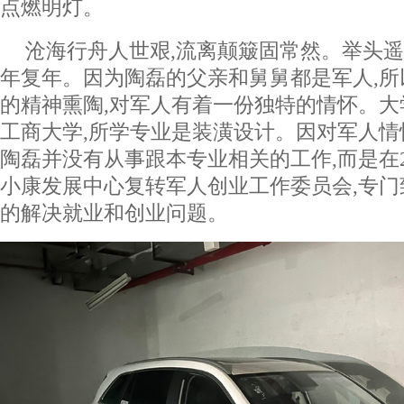
点燃明灯。
沧海行舟人世艰,流离颠簸固常然。举头遥
年复年。因为陶磊的父亲和舅舅都是军人,
的精神熏陶,对军人有着一份独特的情怀。
工商大学,所学专业是装潢设计。因对军人情
陶磊并没有从事跟本专业相关的工作,而是在2
小康发展中心复转军人创业工作委员会,专
的解决就业和创业问题。