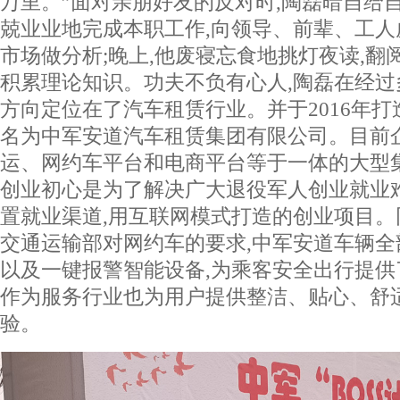
万里。”面对亲朋好友的反对时,陶磊暗自给
兢业业地完成本职工作,向领导、前辈、工人
市场做分析;晚上,他废寝忘食地挑灯夜读,翻
积累理论知识。功夫不负有心人,陶磊在经过
方向定位在了汽车租赁行业。并于2016年打
名为中军安道汽车租赁集团有限公司。目前
运、网约车平台和电商平台等于一体的大型
创业初心是为了解决广大退役军人创业就业
置就业渠道,用互联网模式打造的创业项目
交通运输部对网约车的要求,中军安道车辆全
以及一键报警智能设备,为乘客安全出行提
作为服务行业也为用户提供整洁、贴心、舒
验。