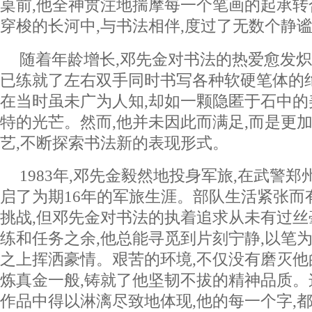
桌前,他全神贯注地揣摩每一个笔画的起承转
穿梭的长河中,与书法相伴,度过了无数个静
随着年龄增长,邓先金对书法的热爱愈发炽
已练就了左右双手同时书写各种软硬笔体的
在当时虽未广为人知,却如一颗隐匿于石中的
特的光芒。然而,他并未因此而满足,而是更
艺,不断探索书法新的表现形式。
1983年,邓先金毅然地投身军旅,在武警
启了为期16年的军旅生涯。部队生活紧张而
挑战,但邓先金对书法的执着追求从未有过
练和任务之余,他总能寻觅到片刻宁静,以笔为
之上挥洒豪情。艰苦的环境,不仅没有磨灭他
炼真金一般,铸就了他坚韧不拔的精神品质。
作品中得以淋漓尽致地体现,他的每一个字,