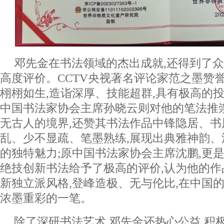
邓先金在书法领域的杰出成就,还得到了
高度评价。CCTV央视著名评论家范之墨赞
栩栩如生,造诣深厚、技能超群,具有极高的投
中国书法家协会主席孙晓云则对他的笔法推
无古人的境界,还赞其书法作品中锋隐居、
乱、少不显疏、笔墨熟练,展现出典雅神韵
的独特魅力;原中国书法家协会主席沈鹏,更
绝技创新书法给予了极高的评价,认为他的作
新独立派风格,登峰造极、无与伦比,在中国
浓墨重彩的一笔。
除了深研书法艺术,邓先金还热心公益,积