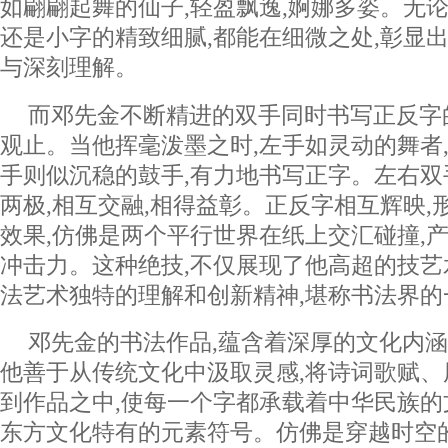
如翩翩起舞的仙子,轻盈飘逸,婀娜多姿。无论
还是小字的精致细腻,都能在细微之处,彰显
与深刻理解。
而邓先金不断精进的双手同时书写正反字
观止。当他挥毫泼墨之时,左手如灵动的舞者,
手则似沉稳的鼓手,有力地书写正字。左右双
两极,相互交融,相得益彰。正反字相互辉映,
效果,仿佛是两个平行世界在纸上交汇碰撞,
冲击力。这种绝技,不仅展现了他高超的技艺
法艺术独特的理解和创新精神,堪称书法界的
邓先金的书法作品,蕴含着深厚的文化内
他善于从传统文化中汲取灵感,将诗词歌赋
到作品之中,使每一个字都承载着中华民族的
东方文化特有的元素符号。仿佛是穿越时空