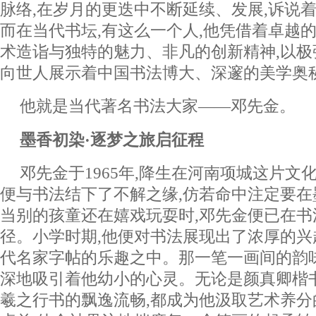
脉络,在岁月的更迭中不断延续、发展,诉说
而在当代书坛,有这么一个人,他凭借着卓越
术造诣与独特的魅力、非凡的创新精神,以极
向世人展示着中国书法博大、深邃的美学奥
他就是当代著名书法大家——邓先金。
墨香初染·逐梦之旅启征程
邓先金于1965年,降生在河南项城这片文
便与书法结下了不解之缘,仿若命中注定要
当别的孩童还在嬉戏玩耍时,邓先金便已在书
径。小学时期,他便对书法展现出了浓厚的兴
代名家字帖的乐趣之中。那一笔一画间的韵味
深地吸引着他幼小的心灵。无论是颜真卿楷
羲之行书的飘逸流畅,都成为他汲取艺术养