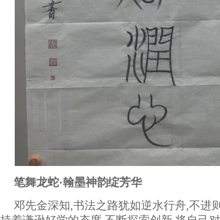
笔舞龙蛇·翰墨神韵绽芳华
邓先金深知,书法之路犹如逆水行舟,不进