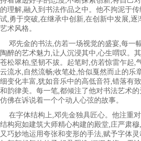
持着谦逊好学的态度,不断探索创新,将自己
的理解,融入到书法作品之中。他不拘泥于传
试,勇于突破,在继承中创新,在创新中发展,
艺术风格。
邓先金的书法,仿若一场视觉的盛宴,每一
陶醉的艺术魅力,让人沉浸其中,心生喟叹。其
苍松翠柏,坚韧不拔。起笔时,仿若惊雷乍起,气
云流水,自然流畅;收笔处,恰似戛然而止的乐
细变化丰富,犹如音乐中的高低音符,错落有致
和韵律美。每一笔,都倾注了他对书法艺术的
仿佛在诉说着一个个动人心弦的故事。
在字体结构上,邓先金独具匠心。他注重对
结构宛如建筑大师精心构建的殿堂,庄严肃穆,
又巧妙地运用夸张和变形的手法,赋予字体灵