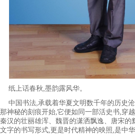
纸上话春秋,墨韵露风华。
中国书法,承载着华夏文明数千年的历史
那神秘的刻痕开始,它便如同一部活史书,穿
秦汉的壮丽雄浑、魏晋的潇洒飘逸、唐宋的
文字的书写形式,更是时代精神的映照,是中