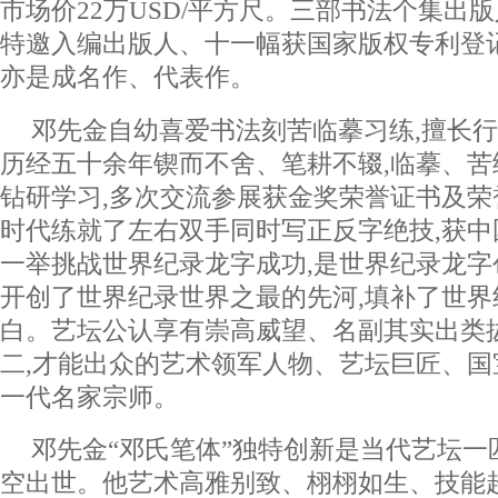
市场价22万USD/平方尺。三部书法个集出
特邀入编出版人、十一幅获国家版权专利登
亦是成名作、代表作。
邓先金自幼喜爱书法刻苦临摹习练,擅长行
历经五十余年锲而不舍、笔耕不辍,临摹、苦
钻研学习,多次交流参展获金奖荣誉证书及
时代练就了左右双手同时写正反字绝技,获中
一举挑战世界纪录龙字成功,是世界纪录龙字
开创了世界纪录世界之最的先河,填补了世界
白。艺坛公认享有崇高威望、名副其实出类
二,才能出众的艺术领军人物、艺坛巨匠、
一代名家宗师。
邓先金“邓氏笔体”独特创新是当代艺坛一
空出世。他艺术高雅别致、栩栩如生、技能