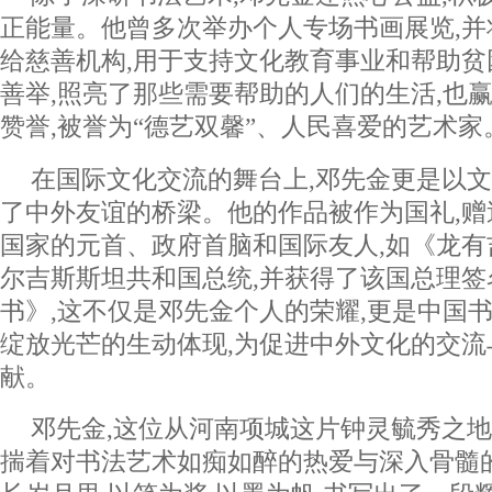
正能量。他曾多次举办个人专场书画展览,
给慈善机构,用于支持文化教育事业和帮助
善举,照亮了那些需要帮助的人们的生活,也
赞誉,被誉为“德艺双馨”、人民喜爱的艺术家
在国际文化交流的舞台上,邓先金更是以文
了中外友谊的桥梁。他的作品被作为国礼,赠
国家的元首、政府首脑和国际友人,如《龙有
尔吉斯斯坦共和国总统,并获得了该国总理签
书》,这不仅是邓先金个人的荣耀,更是中国
绽放光芒的生动体现,为促进中外文化的交
献。
邓先金,这位从河南项城这片钟灵毓秀之地
揣着对书法艺术如痴如醉的热爱与深入骨髓