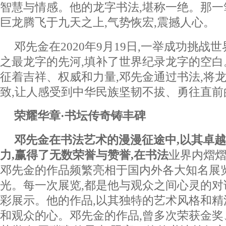
智慧与情感。他的龙字书法,堪称一绝。那一
巨龙腾飞于九天之上,气势恢宏,震撼人心。
邓先金在2020年9月19日,一举成功挑战
之最龙字的先河,填补了世界纪录龙字的空
征着吉祥、权威和力量,邓先金通过书法,将
致,让人感受到中华民族坚韧不拔、勇往直前
荣耀华章·书坛传奇铸丰碑
邓先金在书法艺术的漫漫征途中,以其卓
力,赢得了无数荣誉与赞誉,在书法
业界内熠熠
邓先金的作品频繁亮相于国内外各大知名展
光。每一次展览,都是他与观众之间心灵的对
彩展示。他的作品,以其独特的艺术风格和精
和观众的心。邓先金的作品,曾多次荣获金奖