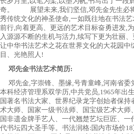
长岁月里,以笔为桨,以墨为帆,书写出了一段
奇。 展望未来,我们坚信,邓先金先生必
秀传统文化的神圣使命,一如既往地在书法
前行,向着更高、更远的艺术目标奋勇进发,
入源源不断的生机与活力,续写下更为壮丽、
让中华书法艺术之花在世界文化的大花园中
目、光艳照人!
邓先金书法艺术简历:
邓先金,字崇锋、墨缘,号青童峰,河南省
本科经济管理系双学历,中共党员,1965年出
国著名书法大家、世界纪录龙字创始者保持
术大师、国家一级书法师、国宝级艺术大师
国非遗金牌手艺人、一代翘楚艺坛巨匠、一
代书坛四大圣手等。书法润格:国内市场价18万