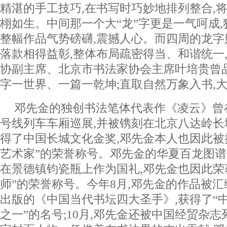
精湛的手工技巧,在书写时巧妙地排列整合,
栩如生。中间那一个大“龙”字更是一气呵成,
整幅作品气势磅礴,震撼人心。而四周的龙
落款相得益彰,整体布局疏密得当、和谐统一
协副主席、北京市书法家协会主席叶培贵曾
字一世界、一篇一乾坤;直取自然万象入书,
邓先金的独创书法笔体代表作《凌云》曾
号线列车车厢巡展,并被镌刻在北京八达岭长
得了中国长城文化金奖,邓先金本人也因此被
艺术家”的荣誉称号。邓先金的华夏百龙图
在景德镇钧瓷瓶上作为国礼,邓先金也因此荣
师”的荣誉称号。今年8月,邓先金的作品被
出版的《中国当代书坛四大圣手》,获得了“
之一”的名号;10月,邓先金还被中国经贸杂