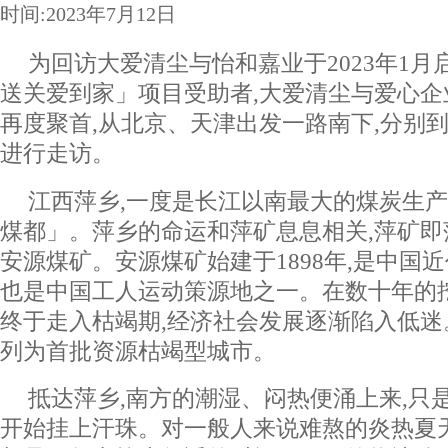
时间:2023年7月12日
为回访大爱清尘与怡和嘉业于2023年1月
送关爱到家」项目受助者,大爱清尘与爱心
再度聚首,从北京、天津出发一路南下,分别
进行走访。
江西萍乡,一度是长江以南最大的煤炭生产
煤都」。萍乡的命运和萍矿息息相关,萍矿即
安源煤矿。安源煤矿始建于1898年,是中国
也是中国工人运动策源地之一。在数十年的
终于走入枯竭期,经济社会发展逐渐陷入低迷。
列为首批资源枯竭型城市。
抵达萍乡,南方的潮湿、闷热便涌上来,只
开始挂上汗珠。对一般人来说难熬的炎热夏