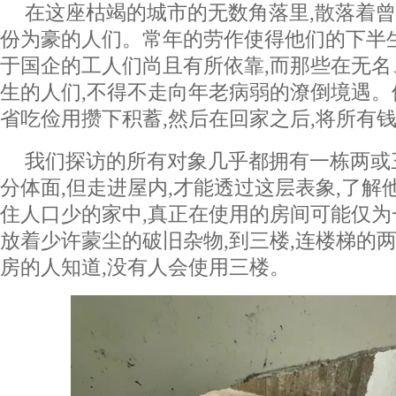
在这座枯竭的城市的无数角落里,散落着
份为豪的人们。常年的劳作使得他们的下半
于国企的工人们尚且有所依靠,而那些在无
生的人们,不得不走向年老病弱的潦倒境遇。
省吃俭用攒下积蓄,然后在回家之后,将所有
我们探访的所有对象几乎都拥有一栋两或
分体面,但走进屋内,才能透过这层表象,了解
住人口少的家中,真正在使用的房间可能仅为
放着少许蒙尘的破旧杂物,到三楼,连楼梯的
房的人知道,没有人会使用三楼。