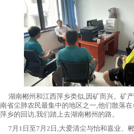
湖南郴州和江西萍乡类似,因矿而兴。矿
南省尘肺农民最集中的地区之一,他们散落
萍乡的回访,我们踏上去湖南郴州的路。
7月1日至7月2日,大爱清尘与怡和嘉业、