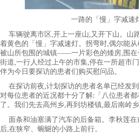
一路的「慢」字减速
车辆驶离市区,开上一座山,又开下山。山
着黄色的「慢」字减速灯。拐弯时,偶尔能
被山所包围的城镇——一片彩色的矮房,围
街道,一行人经过上午的市集,停在一所超市门
伴为今日要探访的患者们购买慰问品。
在探访前夜,计划探访的患者名单已经发
对每位患者的近况都十分了解:「八位患者都
了。我们先去高州乡,再到坊楼镇,最后南岭
面条和油塞满了汽车的后备箱。李秋莲在
后,在狭窄、蜿蜒的小路上前行。