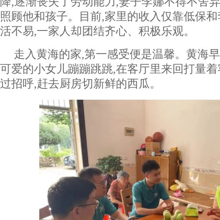
降,逐渐丧失了劳动能力,妻子李娜不得不舍弃
照顾他和孩子。目前,家里的收入仅靠低保
活不易,一家人却团结齐心、积极乐观。
走入黄海的家,第一感受便是温馨。黄海早
可爱的小女儿蹦蹦跳跳,在客厅里来回打量
过招呼,赶去厨房切新鲜的西瓜。