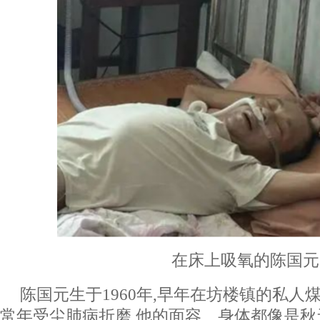
在床上吸氧的陈国元
陈国元生于1960年,早年在坊楼镇的私人煤
常年受尘肺病折磨,他的面容、身体都像是秋