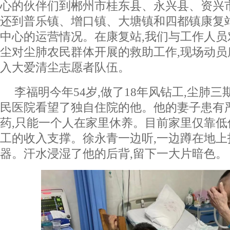
心的伙伴们到郴州市桂东县、永兴县、资兴市
还到普乐镇、增口镇、大塘镇和四都镇康复
中心的运营情况。在康复站,我们与工作人员
尘对尘肺农民群体开展的救助工作,现场动
入大爱清尘志愿者队伍。
李福明今年54岁,做了18年风钻工,尘肺
民医院看望了独自住院的他。他的妻子患有
药,只能一个人在家里休养。目前家里仅靠低
工的收入支撑。徐永青一边听,一边蹲在地上
器。汗水浸湿了他的后背,留下一大片暗色。