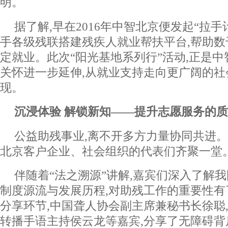
明。
据了解,早在2016年中智北京便发起“拉手
手各级残联搭建残疾人就业帮扶平台,帮助
定就业。此次“阳光基地系列行”活动,正是中
关怀进一步延伸,从就业支持走向更广阔的社
现。
沉浸体验
解锁新知——提升志愿服务
的
质
公益助残事业,离不开多方力量协同共进。
北京客户企业、社会组织的代表们齐聚一堂
伴随着“法之溯源”讲解,嘉宾们深入了解
制度源流与发展历程,对助残工作的重要性
分享环节,中国聋人协会副主席兼秘书长徐聪
转播手语主持侯云龙等嘉宾,分享了无障碍背