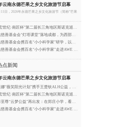
26年云南永德芒果之乡文化旅游节启幕
月11日，2026年永德芒果之乡文化旅游节（简称“芒果
宏世纪·南匠杯”第二届长三角地区斯诺克巡回赛（江
慈善基金会“灯塔课堂”落地成都，为西部学子搭建
慈善基金会携百名“小小科学家”研学，以顶尖科创
慈善基金会携百名“小小科学家”走进AWE 探访追觅
热点新闻
26年云南永德芒果之乡文化旅游节启幕
娜“薇笑阳光计划”携手王楚钦ALH公益，助力高原乒
宏世纪·南匠杯”第二届长三角地区斯诺克巡回赛（江
至尊“云梦公益”再出发：在郑庄小学，看见向善的
慈善基金会携百名“小小科学家”走进AWE 探访追觅