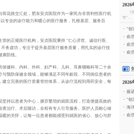
20
7
与荷花路交汇处，肥东安贞医院作为一家民办非营利性医疗机
节” ...
初心，以专业的诊疗能力和暖心的医疗服务，扎根基层、服务百
·
“创
·
俞浩
主管的正规医疗机构，安贞医院秉持 “仁心济世、诚信行医、
·
俞浩
名、不务虚功，专注于提升基层医疗服务质量，用扎实的诊疗技
·
俞浩
健康防线。
防保健科、内科、外科、妇产科、儿科、耳鼻咽喉科等二十余
疗与预防保健全领域，能够满足不同年龄段、不同病症患者的
，建立完善的医疗质量管控体系，从诊疗流程到用药安全，每
20
。
·
薇诺
·
“创
院坚持以患者为中心，摒弃繁琐的就医流程，打造便捷高效的
·
海洋
检查治疗、术后随访，全程有专人引导服务。医护人员耐心倾
·
俞浩
温暖的关怀，让每一位患者都能感受到就医的省心、放心与舒