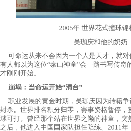
2005年 世界花式撞球
吴珈庆和他的奶奶
可命运从来不会因为一个人是天才，就对
有人都以为这位“泰山神童”会一路书写传奇
才刚刚开始。
崩塌：当命运开始“清台”
职业发展的黄金时期，吴珈庆因为转籍争
封杀。世界排名积分归零，赛事资格暂停，
球可打。曾经那个站在世界之巅的神童，突
之后，他进入中国国家队担任陪练。2011