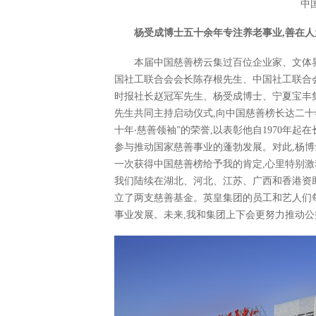
中
杨受成
博士
五十余年专注养老事业,善在人
本届中国慈善榜云集过百位企业家、文体
国社工联合会会长陈存根先生、中国社工联合
时报社长赵冠军先生、杨受成博士、宁夏宝丰
先生共同主持启动仪式,向中国慈善榜长达二
十年‧慈善领袖”的荣誉,以表彰他自1970年
参与推动国家慈善事业的蓬勃发展。对此,杨博士特
一次获得中国慈善榜给予我的肯定,心里特别激
我们陆续在湖北、河北、江苏、广西和香港资助
立了两支慈善基金。英皇集团的员工和艺人们
事业发展。未来,我和集团上下会更努力推动公