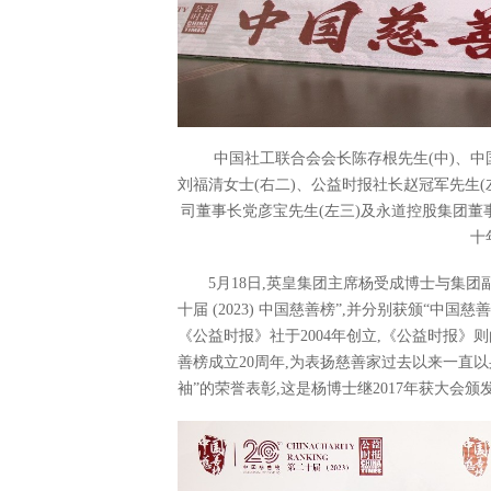
中国社工联合会会长陈存根先生(中)、中
刘福清女士(右二)、公益时报社长赵冠军先生(
司董事长党彦宝先生(左三)及永道控股集团董
十
5月18日,英皇集团主席杨受成博士与集
十届 (2023) 中国慈善榜”,并分别获颁“中
《公益时报》社于2004年创立,《公益时报
善榜成立20周年,为表扬慈善家过去以来一直以
袖”的荣誉表彰,这是杨博士继2017年获大会颁