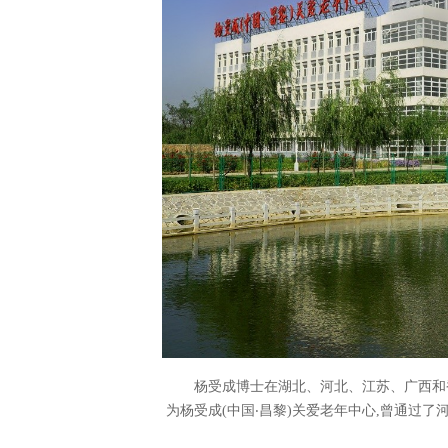
杨受成博士在湖北、河北、江苏、广西和香
为杨受成(中国‧昌黎)关爱老年中心,曾通过