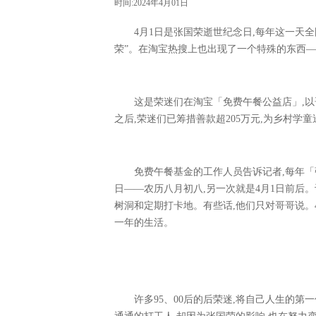
时间:2024年4月01日
4月1日是张国荣逝世纪念日,每年这一天
荣”。在淘宝热搜上也出现了一个特殊的东西
这是荣迷们在淘宝「免费午餐公益店」,以
之后,荣迷们已筹措善款超205万元,为乡村学童
免费午餐基金的工作人员告诉记者,每年「
日——农历八月初八,另一次就是4月1日前后
树洞和定期打卡地。有些话,他们只对哥哥说。4
一年的生活。
许多95、00后的后荣迷,将自己人生的