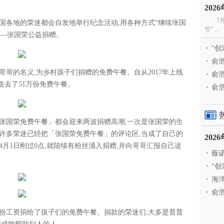
20
7
全国各地的荣迷都会自发地举行纪念活动,用各种方式“继续张国
节” ...
——张国荣公益捐赠。
·
“创
·
俞浩
哥哥的名义,为乡村孩子们捐赠的免费午餐。自从2017年上线
·
俞浩
送去了51万份免费午餐。
·
俞浩
张国荣免费午餐」都会迎来两波捐赠高潮,一次是张国荣的生
。许多荣迷已经把「张国荣免费午餐」的评论区,当成了自己的
20
月1日刚过0点,就陆续有粉丝涌入捐赠,并向哥哥汇报自己这
·
薇诺
·
“创
·
海洋
·
俞浩
第一份工资捐给了孩子们的免费午餐。捐款的荣迷们,大多是普普