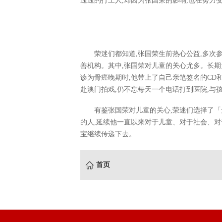
通通的打工人,却因为张国荣的影响,也在努力
荣迷们都知道,张国荣生前热心公益,多次
善机构。其中,张国荣对儿童的关心尤多。长
诊为骨癌晚期时,他带上了自己亲笔签名的CD
赴澳门拍戏,仍不忘每天一个电话打到医院,与
有鉴张国荣对儿童的关心,荣迷们选择了「
的人,延续他一直以来对于儿童、对于社会、对
宝继续传递下去。
首页