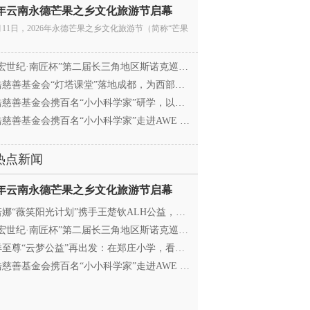
26年云南永德芒果之乡文化旅游节启幕
月11日，2026年永德芒果之乡文化旅游节（简称“芒果
宏世纪·南匠杯”第二届长三角地区斯诺克巡回赛（江
慈善基金会“灯塔课堂”落地成都，为西部学子搭建
慈善基金会携百名“小小科学家”研学，以顶尖科创
慈善基金会携百名“小小科学家”走进AWE 探访追觅
热点新闻
26年云南永德芒果之乡文化旅游节启幕
娜“薇笑阳光计划”携手王楚钦ALH公益，助力高原乒
宏世纪·南匠杯”第二届长三角地区斯诺克巡回赛（江
至尊“云梦公益”再出发：在郑庄小学，看见向善的
慈善基金会携百名“小小科学家”走进AWE 探访追觅