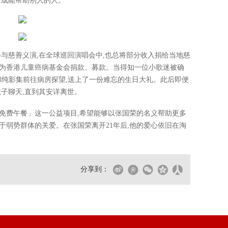
变成能帮助别人的人。
参与慈善义演,在全球巡回演唱会中,也总将部分收入捐给当地慈
期为香港儿童癌病基金会捐款、募款。当得知一位小歌迷被确
和纯影集前往病房探望,送上了一份难忘的生日大礼。此后即便
孩子聊天,直到其安详离世。
免费午餐」这一公益项目,希望能够以张国荣的名义帮助更多
于弱势群体的关爱。在张国荣离开21年后,他的爱心依旧在淘
分享到：