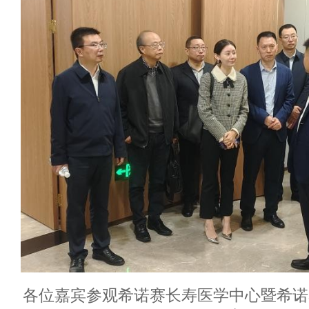
各位嘉宾参观希诺赛长寿医学中心暨希诺