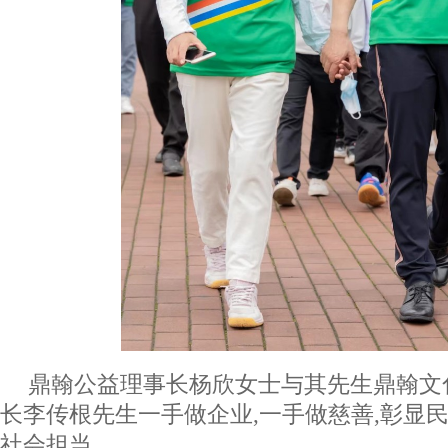
鼎翰公益理事长杨欣女士与其先生鼎翰文
长李传根先生一手做企业,一手做慈善,彰显
社会担当。