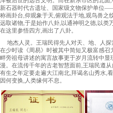
泽被后世的远古文明。而在新乐市区的北面,存
新石器时代古遗址、国家级文物保护单位—
称画卦台,仰观象于天,俯观法于地,观鸟兽之纹
远取诸物,于是始作八卦,以通神明之德,以类
在这里参悟四方,画出了八卦。
地杰人灵。王瑞民得先人对天、地、人探
在少时读《周易》时被其中简短又极富感召
畔旁祖母讲述的寓言故事更于岁月流转中显
漫。在流传千年的古老智慧面前,王瑞民遵从
有生之年定要走遍大江南北,拜谒名山秀水,看
因何变换,人类缘何不息。