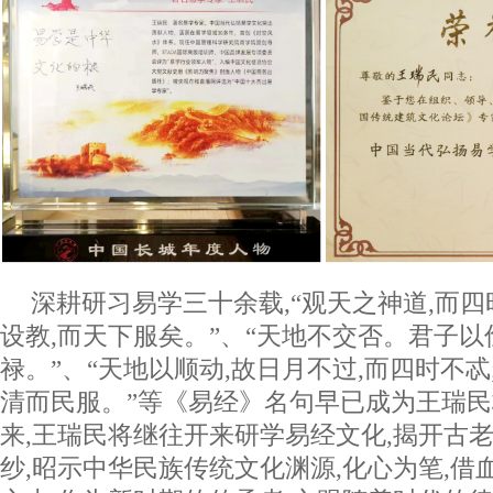
深耕研习易学三十余载,“观天之神道,而
设教,而天下服矣。”、“天地不交否。君子以
禄。”、“天地以顺动,故日月不过,而四时不忒
清而民服。”等《易经》名句早已成为王瑞
来,王瑞民将继往开来研学易经文化,揭开古
纱,昭示中华民族传统文化渊源,化心为笔,借血