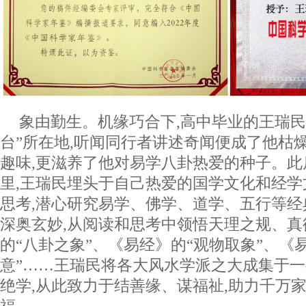
象由勤生。机缘巧合下,高中毕业的王瑞民
台”所在地,听闻同行者讲述奇闻便成了他枯
趣味,更滋养了他对易学八卦热爱的种子。
里,王瑞民埋头于自己热爱的国学文化和经
思考,潜心研究易学、佛学、道学、五行等经
深奥玄妙,从阅读和思考中领悟天理之规、真
的“八卦之象”、《易经》的“观物取象”、《
意”……王瑞民将各大风水学派之大成集于一
绝学,从此致力于结善缘、谋福祉,助力千万
福。