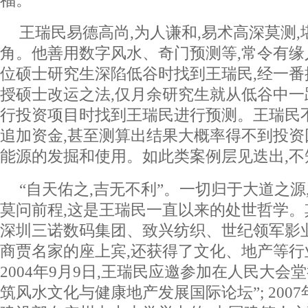
王瑞民易德高尚,为人谦和,易术高深莫测
角。他善用数字风水、奇门预测等,常令有
位硕士研究生深陷低谷时找到王瑞民,经一番
授硕士改运之法,仅月余研究生就从低谷中一
行投资项目时找到王瑞民进行预测。王瑞民
追加资金,甚至测算出结果大概率得不到投资
能源的发掘和使用。如此类案例层见迭出,不
“自天佑之,吉无不利”。一切归于大道之源,
莫问前程,这是王瑞民一直以来的处世哲学
深圳三诺数码集团、致兴纺织、世纪领军影
商贾名家的座上宾,还获得了文化、地产等行
2004年9月9日,王瑞民应邀参加在人民大会
筑风水文化与健康地产发展国际论坛”; 200