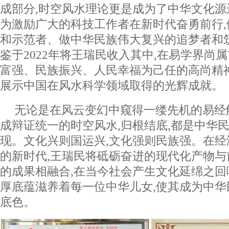
成部分,时空风水理论更是成为了中华文化源
为激励广大的科技工作者在新时代奋勇前行
和示范者、做中华民族伟大复兴的追梦者和
鉴于2022年将王瑞民收入其中,在易学界尚
富强、民族振兴、人民幸福为己任的高尚精
展示中国在风水科学领域取得的光辉成就。
无论是在风云变幻中窥得一缕先机的易经
成辩证统一的时空风水,归根结底,都是中华
现。文化兴则国运兴,文化强则民族强。在经
的新时代,王瑞民将砥砺奋进的现代化产物
的成果相融合,在当今社会产生文化延绵之回
厚底蕴滋养着每一位中华儿女,使其成为中
底色。