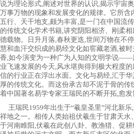
说为理论形式,阐述对世界的认识,揭示宇宙奥
万事万物的现象和发展变化的规律。它所含
五行、天干地支,颇为丰富,是一门在中国流
的传统文化学术书籍,讲究阴阳相济、刚柔相
德载物。日升月落,春秋更迭,世间万物在不
慧和血汗交织成的易经文化如窖藏老酒,被时
香,如今演变为一种广为人知的文明学说—
业飞速发展的今天,风水堪舆得到极大程度的
信的行业正在浮出水面。文化与易经,汇于华
厚的传统文化。而这份承古却不泥于骨的传
着中国著名易学专家王瑞民的不断开拓,愈发
王瑞民1959年出生于“羲皇圣里”河北新
祥地之一。相传人类始祖伏羲生于甘肃天水
于河南睢阳,伏羲在此创八卦、教渔猎、促耕织