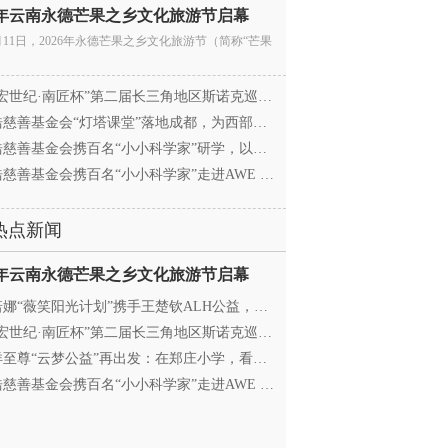
26年云南永德芒果之乡文化旅游节启幕
月11日，2026年永德芒果之乡文化旅游节（简称“芒果
宏世纪·南匠杯”第二届长三角地区斯诺克巡回赛（江
慈善基金会“灯塔课堂”落地成都，为西部学子搭建
慈善基金会携百名“小小科学家”研学，以顶尖科创
慈善基金会携百名“小小科学家”走进AWE 探访追觅
热点新闻
26年云南永德芒果之乡文化旅游节启幕
娜“薇笑阳光计划”携手王楚钦ALH公益，助力高原乒
宏世纪·南匠杯”第二届长三角地区斯诺克巡回赛（江
至尊“云梦公益”再出发：在郑庄小学，看见向善的
慈善基金会携百名“小小科学家”走进AWE 探访追觅