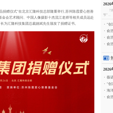
20
7
视频产品捐赠仪式”在北京汇隆科技总部隆重举行,苏州陈霞爱心慈善
节” ...
领基金会艺术顾问、中国人像摄影十杰流江老师等相关成员远赴
事长为汇隆科技集团总裁姚斌先生颁发了捐赠证书。
·
“创
·
俞浩
·
俞浩
·
俞浩
20
·
薇诺
·
“创
·
海洋
·
俞浩