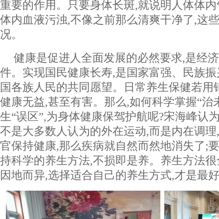
重要的作用。只要身体长斑,就说明人体体内
体内血液污浊,不像之前那么清爽干净了,这
况。
健康是促进人全面发展的必然要求,是经
件。实现国民健康长寿,是国家富强、民族振
国各族人民的共同愿望。日常养生保健若用
健康无益,甚至有害。那么,如何科学掌握“治
生“误区”,为身体健康保驾护航呢?宋海峰认
不是大多数人认为的外在运动,而是内在调理
官保持健康,那么疾病就自然而然地消失了;要
持科学的养生方法,不损即是养。养生方法很
因地而异,选择适合自己的养生方式,才是最