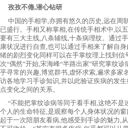
孜孜不倦,潜心钻研
中国的手相学,亦拥有悠久的历史,远在周朝
已盛行。手相又称掌相,在传统手相术中,以五
要有三大主线,八条辅线,十条病理纹。通过
康状况进行自查,也可以通过手相来了解自身
绪的剧烈变化同样可以在手掌纹理上找到信号
次“偶然”开始,宋海峰“半路出家”研究掌纹诊
乎寻常的兴趣,博览群书,虚怀求索,遍求多家
访各地学习手诊知识,并以此验证疾病的发
点变化之间的关系。
“不能把掌纹诊病等同于看手相,这绝不是
个人的生命特征,是观察每个人身体状况的窗
起于一次陪朋友看病,他感受到手诊的魅力,从