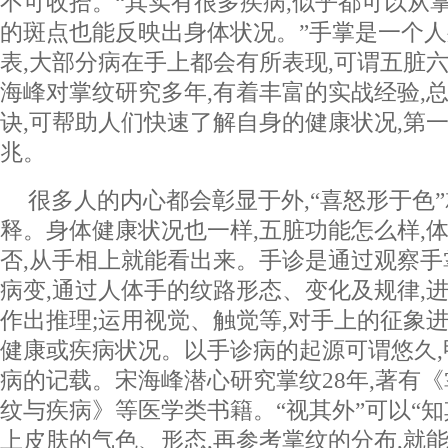
不可收拾。“其实有很多疾病,似乎都可以从
的斑点也能反映出身体状况。”手掌是一个
表,大部分病在手上都会有所表现,可谓五脏六
海峰对掌纹研究多年,有着丰富的实战经验,
诀,可帮助人们快速了解自身的健康状况,第
兆。
很多人的内心都会彰显于外,“喜怒形于色
释。身体健康状况也一样,五脏功能怎么样,
否,从手相上就能看出来。手诊是通过观察
病变,通过人体手的纹路形态、变化及规律,
作出推理;运用视觉、触觉等,对手上的征象进
健康或疾病状况。以手诊病的起源可谓悠久
病的记载。宋海峰潜心研究掌纹28年,著有
纹与疾病》等医学类书籍。“视其外”可以“知
上皮肤的气色、形态,再参考掌纹的分布,就