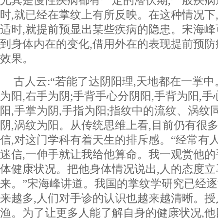
时,就已经在掌纹上有所反映。在这种情况下
适时,就提前预显出某些疾病的隐患。宋海峰
到身体内在的变化,借用外在的表现提前预防疾
效果。
古人云:“若能了达阴阳理,天地都在一掌中
为阳,右手为阴;手背手心分阴阳,手背为阳,手
阳,手掌为阴,手指为阳;指纹中的流纹、涡纹
阴,涡纹为阳。从传统思维上看,目前仍有很
信,对这门学科有着天生的排斥感。“经常有
迷信,一伸手就让我给他算命。我一观赏他的
体健康状况。把他身体情况说出,人的态度立
来。”宋海峰讲道。我国的掌纹学研究已经逐
来越多,人们对手诊的认识也越来越清晰。授
渔。为了让更多人能了解自身的健康状况,他