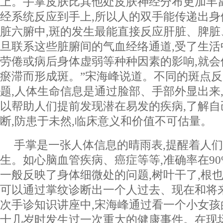
上。手掌皮肤比其他处皮肤神经分布更加丰
经系统反应到手上,所以人的双手能传递出身
脏六腑中,斑的发生最能直接反应肝脏、脾脏
旦联系这些脏腑间的气血经络通道,受了生
劳倦或病后身体虚弱等种种因素的影响,就会
瘀滞而形成斑。”宋海峰说道。不同的斑点
题,人体生命信息是通过脸部、手部外显出来
以帮助人们提前发现潜在易发的疾病,了解
断,防患于未然,临床意义和价值不可估量。
手掌是一张人体信息的晴雨表,提醒着人
生。如心脑血管疾病、癌症等等,准确率在90
一般反映了身体细微处的问题,树叶干了,根
可以通过掌纹诊断出一个人过去、现在和将
次手诊知识讲座中,宋海峰通过看一个小女孩
十几岁时发生过一次重大的健康事件。在现