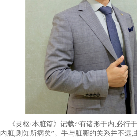
《灵枢·本脏篇》记载:“有诸形于内,必行于
内脏,则知所病矣”。手与脏腑的关系并不远