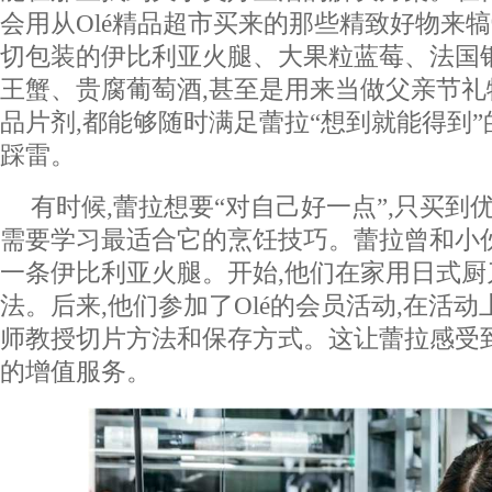
会用从Olé精品超市买来的那些精致好物来犒
切包装的伊比利亚火腿、大果粒蓝莓、法国
王蟹、贵腐葡萄酒,甚至是用来当做父亲节
品片剂,都能够随时满足蕾拉“想到就能得到”
踩雷。
有时候,蕾拉想要“对自己好一点”,只买到
需要学习最适合它的烹饪技巧。蕾拉曾和小伙
一条伊比利亚火腿。开始,他们在家用日式厨
法。后来,他们参加了Olé的会员活动,在活
师教授切片方法和保存方式。这让蕾拉感受到
的增值服务。