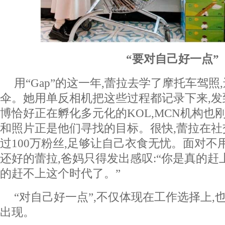
“要对自己好一点”
用“Gap”的这一年,蕾拉去学了摩托车驾
伞。她用单反相机把这些过程都记录下来,发
博恰好正在孵化多元化的KOL,MCN机构也
和照片正是他们寻找的目标。很快,蕾拉在
过100万粉丝,足够让自己衣食无忧。面对不
还好的蕾拉,爸妈只得发出感叹:“你是真的赶
的赶不上这个时代了。”
“对自己好一点”,不仅体现在工作选择上,
出现。