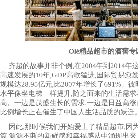
Olé精品超市的酒窖专
齐超的故事并非个例,在2004年到2014
高速发展的10年,GDP高歌猛进,国际贸易愈发
规模达28.95亿元,比2007年增长了691%
水平像坐电梯一样提升,随之而来的生活需
高。一边是茂盛生长的需求,一边是日益高涨
比例增长正在催生了中国人生活品质的跃迁
因此,那时候我们开始爱上了精品超市,因
筒,源源不断的新鲜感和幸福感从中涌现出来