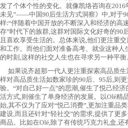
发了个体个性的变化。就像凯络咨询在2016
未见”——中国90后生活方式洞察》中,对于
样:“伴随着中国开放的不断深入和经济的高速
存”时代下的族群,这群对国际文化好奇的90
且喜欢享受生活的。总体来说,他们更注重
和工作。而他们面对准备高考、就业这种人
的时刻,这样的社交人生也在寻求另一种平衡
如果说齐超那一代人更注重探索高品质生
样对高品质生活如数家珍的90后、95后,则
验。“对自己好一点”的思潮,催生了悦己经济
活方式,则催生了单身经济的发展。以Olé精品
始,其不仅为了应对“悦己消费”,更加注重品
建设,而且还针对“轻社交”的需求,提供了更多
商品。比如在Olé,除了有传统巧克力礼盒,